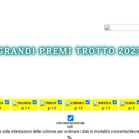
GRANDI PREMI TROTTO 202
2
gr. 1-2
gr. 1-2
gr. 1-2
gr. 1-2
gr. 2
seleziona/deseleziona
tutti
re sulle intestazioni delle colonne per ordinare i dati in modalità crescente/decr
%