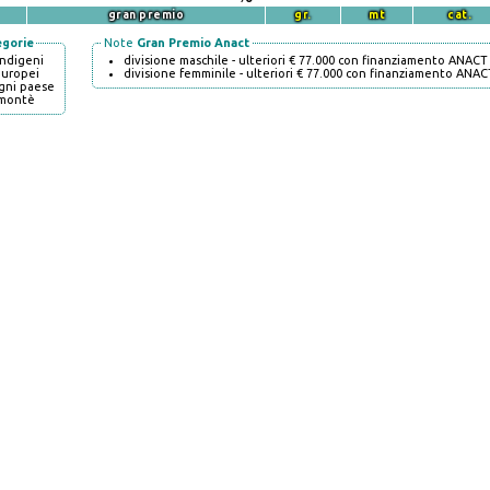
gran premio
gr.
mt
cat.
egorie
Note
Gran Premio Anact
indigeni
divisione maschile - ulteriori € 77.000 con finanziamento ANACT
europei
divisione femminile - ulteriori € 77.000 con finanziamento ANAC
gni paese
montè