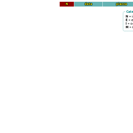
N
data
piazza
Cat
N
= 
E
= 
I
= o
M
= 