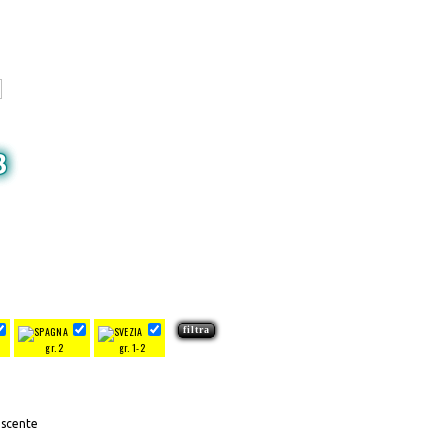
3
gr. 2
gr. 1-2
escente