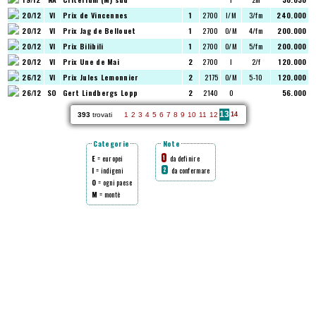
20/12
VI
Prix de Vincennes
1
2700
I/M
3/fm
240.000
20/12
VI
Prix Jag de Bellouet
1
2700
O/M
4/fm
200.000
20/12
VI
Prix Bilibili
1
2700
O/M
5/fm
200.000
20/12
VI
Prix Une de Mai
2
2700
I
2/f
120.000
26/12
VI
Prix Jules Lemonnier
2
2175
O/M
5-10
120.000
26/12
SO
Gert Lindbergs Lopp
2
2140
O
56.000
13
393
trovati
1
2
3
4
5
6
7
8
9
10
11
12
14
Categorie
Note
E
= europei
da definire
1
I
= indigeni
da confermare
2
O
= ogni paese
M
= montè