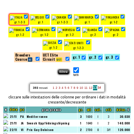
gr. 1-2-3
gr. 1
gr. 1-2-3
gr. 1
gr. 1-2
gr. 1-2
gr. 1-2
gr. 1-2
gr. 2
gr. 2
gr. 1-2
gr. 1-2-3
Breeders
UET Elite
gr. 1
gr. 2
gr. 3
Course
Circuit
tutti
13
393
trovati
1
2
3
4
5
6
7
8
9
10
11
12
14
cliccare sulle intestazioni delle colonne per ordinare i dati in modalità
crescente/decrescente
N
gran premio
gr.
mt
cat.
età
dotaz.
€
data
pz
21/11
PA
Mediterraneo
3
1600
I
3
30.030
21/11
JA
Svensk Uppfödningslöpning
1
1640
I
2
140.000
22/11
VI
Prix Guy Deloison
2
2700
O
3/f
120.000