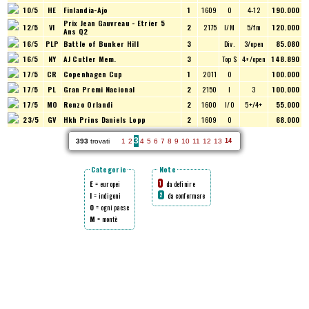
10/5
HE
Finlandia-Ajo
1
1609
O
4-12
190.000
Prix Jean Gauvreau - Etrier 5
12/5
VI
2
2175
I/M
5/fm
120.000
Ans Q2
16/5
PLP
Battle of Bunker Hill
3
Div.
3/open
85.080
16/5
NY
AJ Cutler Mem.
3
Top $
4+/open
148.890
17/5
CR
Copenhagen Cup
1
2011
O
100.000
17/5
PL
Gran Premi Nacional
2
2150
I
3
100.000
17/5
MO
Renzo Orlandi
2
1600
I/O
5+/4+
55.000
23/5
GV
Hkh Prins Daniels Lopp
2
1609
O
68.000
3
393
trovati
1
2
4
5
6
7
8
9
10
11
12
13
14
Categorie
Note
E
= europei
da definire
1
I
= indigeni
da confermare
2
O
= ogni paese
M
= montè