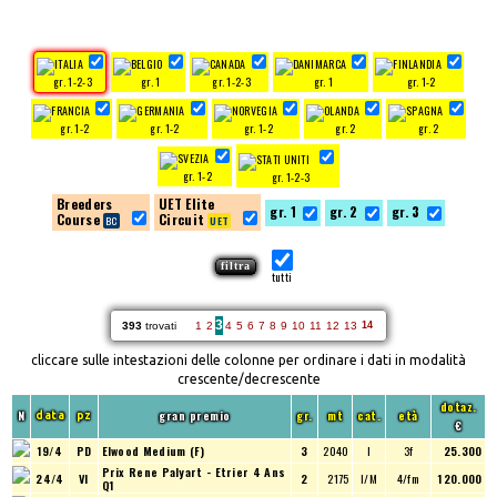
gr. 1-2-3
gr. 1
gr. 1-2-3
gr. 1
gr. 1-2
gr. 1-2
gr. 1-2
gr. 1-2
gr. 2
gr. 2
gr. 1-2
gr. 1-2-3
Breeders
UET Elite
gr. 1
gr. 2
gr. 3
Course
Circuit
tutti
3
393
trovati
1
2
4
5
6
7
8
9
10
11
12
13
14
cliccare sulle intestazioni delle colonne per ordinare i dati in modalità
crescente/decrescente
dotaz.
N
gran premio
gr.
mt
cat.
età
data
pz
€
19/4
PD
Elwood Medium (F)
3
2040
I
3f
25.300
Prix Rene Palyart - Etrier 4 Ans
24/4
VI
2
2175
I/M
4/fm
120.000
Q1