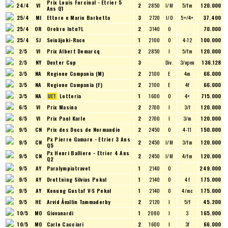
Prix Louis Forcinal - Etrier 5
24/4
VI
2
2850
I/M
5/fm
120.000
Ans Q1
25/4
MI
Ettore e Mario Barbetta
3
2720
I/O
5+/4+
37.400
25/4
OR
Orebro Intn?L
2
3140
O
70.000
25/4
SJ
Seinäjoki-Race
1
2100
O
4-12
100.000
2/5
VI
Prix Albert Demarcq
2
2850
I
5/fm
120.000
2/5
NY
Dexter Cup
3
Div.
3/open
136.128
3/5
NA
Regione Campania (M)
2
2100
E
4m
66.000
3/5
NA
Regione Campania (F)
2
2100
E
4f
66.000
3/5
NA
Lotteria
1
1600
O
4+
715.000
6/5
VI
Prix Masina
2
2700
I
3/f
120.000
6/5
VI
Prix Paul Karle
2
2700
I
3/m
120.000
9/5
CN
Prix des Ducs de Normandie
2
2450
O
4-11
150.000
Px Pierre Gamare - Etrier 3 Ans
9/5
CN
2
2450
I/M
3/fm
120.000
Q5
Px Henri Balliere - Etrier 4 Ans
9/5
CN
2
2450
I/M
4/fm
120.000
Q2
9/5
AY
Paralympiatravet
1
2140
O
249.000
9/5
AY
Drottning Silvias Pokal
1
2140
O
4 f
175.000
9/5
AY
Konung Gustaf V:S Pokal
1
2140
O
4/mc
175.000
9/5
HE
Arvid Åvallin Tammaderby
2
2120
I
5/f
45.200
10/5
MO
Giovanardi
1
2080
I
3
165.000
10/5
MO
Carlo Cacciari
2
1600
I
3f
66.000