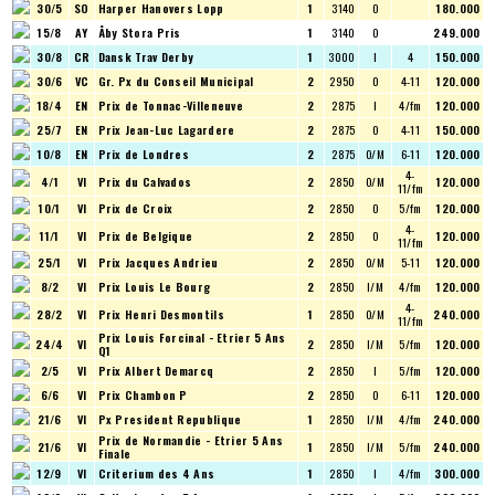
30/5
SO
Harper Hanovers Lopp
1
3140
O
180.000
15/8
AY
Åby Stora Pris
1
3140
O
249.000
30/8
CR
Dansk Trav Derby
1
3000
I
4
150.000
30/6
VC
Gr. Px du Conseil Municipal
2
2950
O
4-11
120.000
18/4
EN
Prix de Tonnac-Villeneuve
2
2875
I
4/fm
120.000
25/7
EN
Prix Jean-Luc Lagardere
2
2875
O
4-11
150.000
10/8
EN
Prix de Londres
2
2875
O/M
6-11
120.000
4-
4/1
VI
Prix du Calvados
2
2850
O/M
120.000
11/fm
10/1
VI
Prix de Croix
2
2850
O
5/fm
120.000
4-
11/1
VI
Prix de Belgique
2
2850
O
120.000
11/fm
25/1
VI
Prix Jacques Andrieu
2
2850
O/M
5-11
120.000
8/2
VI
Prix Louis Le Bourg
2
2850
I/M
4/fm
120.000
4-
28/2
VI
Prix Henri Desmontils
1
2850
O/M
240.000
11/fm
Prix Louis Forcinal - Etrier 5 Ans
24/4
VI
2
2850
I/M
5/fm
120.000
Q1
2/5
VI
Prix Albert Demarcq
2
2850
I
5/fm
120.000
6/6
VI
Prix Chambon P
2
2850
O
6-11
120.000
21/6
VI
Px President Republique
1
2850
I/M
4/fm
240.000
Prix de Normandie - Etrier 5 Ans
21/6
VI
1
2850
I/M
5/fm
240.000
Finale
12/9
VI
Criterium des 4 Ans
1
2850
I
4/fm
300.000