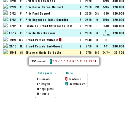
12/9
VI
Criterium des 5 Ans
1
2850
I
5/fm
300.000
12/9
VI
Prix Herve Ceran-Maillard
2
2850
I/M
5/fm
120.000
3/12
VI
Prix Paul Buquet
2
2850
O/M
6-10
120.000
5/12
VI
Prix Doynel de Saint-Quentin
2
2850
O
5/fm
120.000
6/12
VI
Finale du Grand National du Trot
2
2850
I
5-10
150.000
4-
13/12
VI
Prix du Bourbonnais
2
2850
O
120.000
10/fm
19/9
MS
Grand Prix de Wallonie
1
2840
O
3+
1
21/10
TL
Grand Prix du Sud-Ouest
2
2750
O
4-11
200.000
25/4
MI
Ettore e Mario Barbetta
3
2720
I/O
5+/4+
37.400
1
393
trovati
2
3
4
5
6
7
8
9
10
11
12
13
14
Categorie
Note
E
= europei
da definire
1
I
= indigeni
da confermare
2
O
= ogni paese
M
= montè