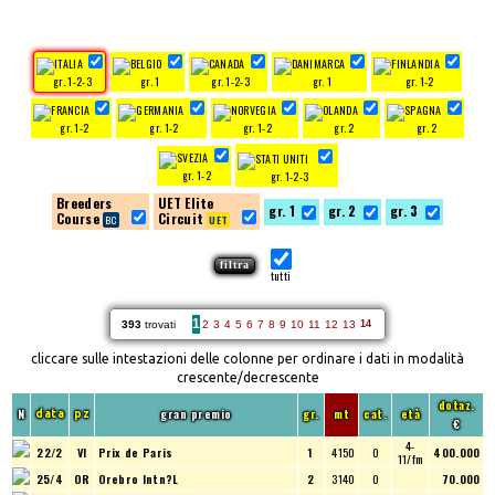
gr. 1-2-3
gr. 1
gr. 1-2-3
gr. 1
gr. 1-2
gr. 1-2
gr. 1-2
gr. 1-2
gr. 2
gr. 2
gr. 1-2
gr. 1-2-3
Breeders
UET Elite
gr. 1
gr. 2
gr. 3
Course
Circuit
tutti
1
393
trovati
2
3
4
5
6
7
8
9
10
11
12
13
14
cliccare sulle intestazioni delle colonne per ordinare i dati in modalità
crescente/decrescente
dotaz.
N
gran premio
gr.
mt
cat.
età
data
pz
€
4-
22/2
VI
Prix de Paris
1
4150
O
400.000
11/fm
25/4
OR
Orebro Intn?L
2
3140
O
70.000