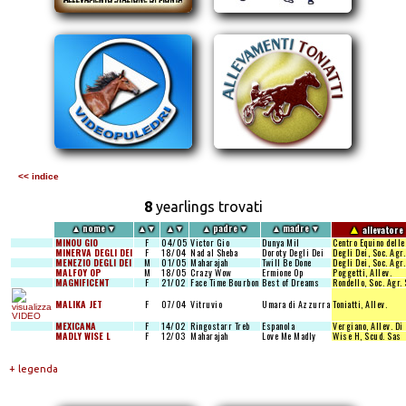
<< indice
8
yearlings trovati
▲
▲
nome
▼
▲
▼
▲
▼
▲
padre
▼
▲
madre
▼
allevatore
MINOU GIO
F
04/05
Victor Gio
Dunya Mil
Centro Equino delle
MINERVA DEGLI DEI
F
18/04
Nad al Sheba
Doroty Degli Dei
Degli Dei, Soc. Agr.
MENEZIO DEGLI DEI
M
01/05
Maharajah
Twill Be Done
Degli Dei, Soc. Agr.
MALFOY OP
M
18/05
Crazy Wow
Ermione Op
Poggetti, Allev.
MAGNIFICENT
F
21/02
Face Time Bourbon
Best of Dreams
Rondello, Soc. Agr.
MALIKA JET
F
07/04
Vitruvio
Umara di Azzurra
Toniatti, Allev.
MEXICANA
F
14/02
Ringostarr Treb
Espanola
Vergiano, Allev. Di
MADLY WISE L
F
12/03
Maharajah
Love Me Madly
Wise H, Scud. Sas
+ legenda