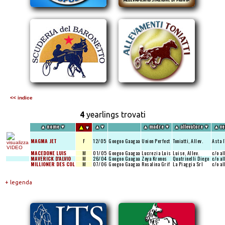
<< indice
4
yearlings trovati
▲
▲
nome
▼
▲
▼
▲
madre
▼
▲
allevatore
▼
▲
ve
▼
MAGMA JET
F
12/05
Googoo Gaagaa
Union Perfect
Toniatti, Allev.
Asta 
MACEDONE LUIS
M
01/05
Googoo Gaagaa
Lucrezia Luis
Luise, Allev.
c/o al
MAVERICK D'ALVIO
M
26/04
Googoo Gaagaa
Zoya Kronos
Quatrinelli Diego
c/o al
MILLIONER DES COL
M
07/06
Googoo Gaagaa
Rosalina Grif
La Piaggia Srl
c/o al
+ legenda