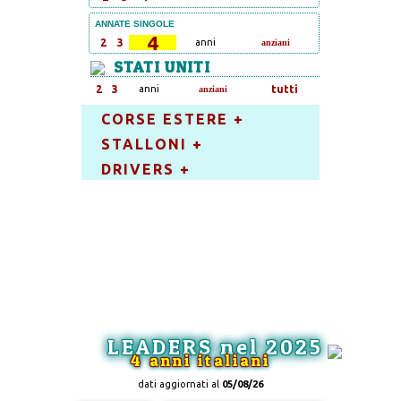
ANNATE SINGOLE
4
2
3
anni
anziani
STATI UNITI
2
3
anni
tutti
anziani
CORSE ESTERE +
STALLONI +
DRIVERS +
LEADERS nel 2025
4 anni italiani
dati aggiornati al
05/08/26