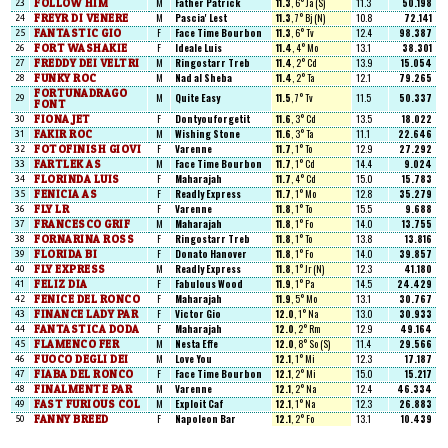
FOLLOW HIM
M
Father Patrick
11.3
, 6° Ja (S)
11.3
50.198
23
FREYR DI VENERE
M
Pascia' Lest
11.3
, 7° Bj (N)
10.8
72.141
24
FANTASTIC GIO
F
Face Time Bourbon
11.3
, 6° Tv
12.4
98.387
25
FORT WASHAKIE
F
Ideale Luis
11.4
, 4° Mo
13.1
38.301
26
FREDDY DEI VELTRI
M
Ringostarr Treb
11.4
, 2° Cd
13.9
15.054
27
FUNKY ROC
M
Nad al Sheba
11.4
, 2° Ta
12.1
79.265
28
FORTUNADRAGO
M
Quite Easy
11.5
, 7° Tv
11.5
50.337
29
FONT
FIONA JET
F
Dontyouforgetit
11.6
, 3° Cd
13.5
18.022
30
FAKIR ROC
M
Wishing Stone
11.6
, 3° Ta
11.1
22.646
31
FOTOFINISH GIOVI
F
Varenne
11.7
, 1° To
12.9
27.292
32
FARTLEK AS
M
Face Time Bourbon
11.7
, 1° Cd
14.4
9.024
33
FLORINDA LUIS
F
Maharajah
11.7
, 4° Cd
15.0
15.783
34
FENICIA AS
F
Readly Express
11.7
, 1° Mo
12.8
35.279
35
FLY LR
F
Varenne
11.8
, 1° To
15.5
9.688
36
FRANCESCO GRIF
M
Maharajah
11.8
, 1° Fo
14.0
13.755
37
FORNARINA ROSS
F
Ringostarr Treb
11.8
, 1° To
13.8
13.816
38
FLORIDA BI
F
Donato Hanover
11.8
, 1° Fo
14.0
39.857
39
FLY EXPRESS
M
Readly Express
11.8
, 1° Jr (N)
12.3
41.180
40
FELIZ DIA
F
Fabulous Wood
11.9
, 1° Pa
14.5
24.429
41
FENICE DEL RONCO
F
Maharajah
11.9
, 5° Mo
13.1
30.767
42
FINANCE LADY PAR
F
Victor Gio
12.0
, 1° Na
13.0
30.933
43
FANTASTICA DODA
F
Maharajah
12.0
, 2° Rm
12.9
49.164
44
FLAMENCO FER
M
Nesta Effe
12.0
, 8° So (S)
11.4
29.566
45
FUOCO DEGLI DEI
M
Love You
12.1
, 1° Mi
12.3
17.187
46
FIABA DEL RONCO
F
Face Time Bourbon
12.1
, 2° Mi
15.0
15.217
47
FINALMENTE PAR
M
Varenne
12.1
, 2° Na
12.4
46.334
48
FAST FURIOUS COL
M
Exploit Caf
12.1
, 1° Na
12.3
26.883
49
FANNY BREED
F
Napoleon Bar
12.1
, 2° Fo
13.1
10.439
50