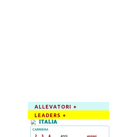
ALLEVATORI +
LEADERS +
ITALIA
CARRIERA
2
3
4
anni
anziani