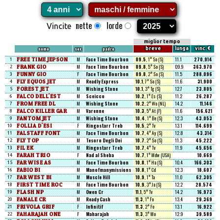
nette
lorde
Vincite
miglior tempo
nome
sex
padre
breve
lunga
vinc. €
FREE TIME JEPSON
M
Face Time Bourbon
09.5
, 1° So (S)
11.1
270.914
1
FRANK GIO
M
Face Time Bourbon
09.8
, 5° So (S)
09.9
363.970
2
FUNNY GIO
F
Face Time Bourbon
09.8
, 2° So (S)
11.5
288.096
3
FLY EQUOS JET
M
Readly Express
10.1
, 7° So (S)
11.6
31.900
4
FOREST JET
M
Wishing Stone
10.1
, 3° Tg (S)
12.7
23.805
5
FALCO DELL'EST
M
Sceicco
10.2
, 1° Es (S)
11.2
26.287
6
FROM FREE DL
M
Wishing Stone
10.2
, 2° Wo (NL)
14.2
11.146
7
FALCO KILLER GAR
M
Varenne
10.3
, 5° At (F)
11.6
156.621
8
FANTOM JET
M
Wishing Stone
10.4
, 1° Be (S)
12.3
43.053
9
FOLLIA D'ESI
F
Ringostarr Treb
10.5
, 2° Tv
13.1
114.699
10
FALSTAFF FONT
M
Face Time Bourbon
10.7
, 4° Ay (S)
12.8
43.314
11
FLY TOP
M
Tesoro Degli Dei
10.7
, 2° So (S)
11.3
45.222
12
FIL EK
M
Ringostarr Treb
10.7
, 4° Tv
11.9
45.656
13
FARAH TRIO
F
Nad al Sheba
10.7
, 1° Mdw (USA)
10.669
14
FAR WISE AS
M
Face Time Bourbon
10.8
, 1° Ha (S)
10.4
166.303
15
FABIO BI
M
Manofmanymissions
10.8
, 1° Cd
12.3
18.607
16
FAR WEST BI
M
Muscle Hill
10.9
, 1° Ta
11.0
62.305
17
FIRST TIME ROC
M
Face Time Bourbon
10.9
, 3° Ja (S)
12.2
28.574
18
FLASH NP
M
Owen Cr
11.1
, 5° Tv
14.2
16.973
19
FANALE CR
M
Ready Cash
11.3
, 1° Fo
13.4
29.369
20
FRIVOLA GRIF
F
Infinitif
11.3
, 2° Fo
13.1
16.922
21
FAHARAJAH ONE
F
Maharajah
11.3
, 3° Mo
12.9
39.589
22