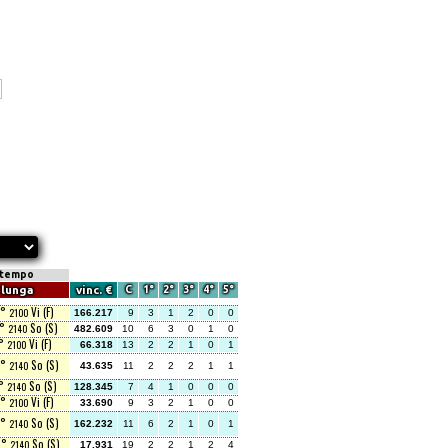
 tempo
lunga
vinc. €
C
1°
2°
3°
4°
5°
2°
Vi (F)
2100
166.217
9
3
1
2
0
0
2°
So (S)
2140
482.609
10
6
3
0
1
0
1°
Vi (F)
2100
66.318
13
2
2
1
0
1
5°
So (S)
2140
43.635
11
2
2
2
1
1
1°
So (S)
2140
128.345
7
4
1
0
0
0
2°
Vi (F)
2100
33.690
9
3
2
1
0
0
2°
So (S)
2140
162.232
11
6
2
1
0
1
8°
So (S)
2140
17.931
19
2
2
1
2
4