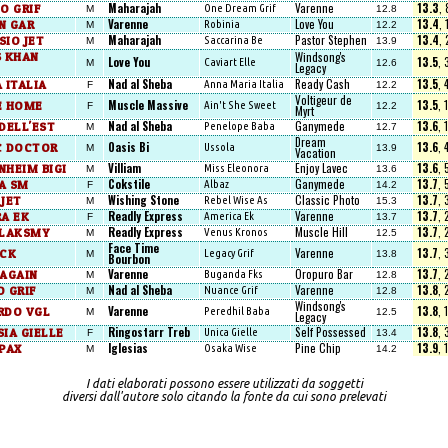
Maharajah
Varenne
13.3
,
O GRIF
One Dream Grif
M
12.8
Varenne
Love You
13.4
,
N GAR
Robinia
M
12.2
Maharajah
Pastor Stephen
13.4
,
IO JET
Saccarina Be
M
13.9
S KHAN
Windsong's
Love You
13.5
,
Caviart Elle
M
12.6
Legacy
Nad al Sheba
Ready Cash
13.5
, 
 ITALIA
Anna Maria Italia
F
12.2
Voltigeur de
Muscle Massive
13.5
, 
E HOME
Ain't She Sweet
F
12.2
Myrt
Nad al Sheba
Ganymede
13.6
, 
DELL'EST
Penelope Baba
M
12.7
Dream
Oasis Bi
13.6
, 
C DOCTOR
Ussola
M
13.9
Vacation
Villiam
Enjoy Lavec
13.6
,
NHEIM BIGI
Miss Eleonora
M
13.6
Cokstile
Ganymede
13.7
,
A SM
Albaz
F
14.2
Wishing Stone
Classic Photo
13.7
,
JET
Rebel Wise As
M
15.3
Readly Express
Varenne
13.7
,
A EK
America Ek
F
13.7
Readly Express
Muscle Hill
13.7
,
 LAKSMY
Venus Kronos
M
12.5
Face Time
Varenne
13.7
,
ACK
Legacy Grif
M
13.8
Bourbon
Varenne
Oropuro Bar
13.7
,
 AGAIN
Buganda Fks
M
12.8
Nad al Sheba
Varenne
13.8
,
 GRIF
Nuance Grif
M
12.8
Windsong's
Varenne
13.8
, 
RDO VGL
Peredhil Baba
M
12.5
Legacy
Ringostarr Treb
Self Possessed
13.8
,
IA GIELLE
Unica Gielle
F
13.4
Iglesias
Pine Chip
13.9
, 
PAX
Osaka Wise
M
14.2
I dati elaborati possono essere utilizzati da soggetti
diversi dall'autore solo citando la fonte da cui sono prelevati