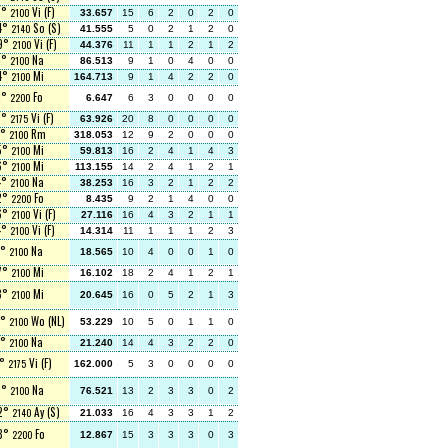
8°
Vi (F)
2100
33.657
15
6
2
0
2
0
 4°
So (S)
2140
41.555
5
0
2
1
2
0
 9°
Vi (F)
2100
44.376
11
1
1
2
1
2
 1°
Na
2100
86.513
9
1
0
4
0
0
 4°
Mi
2100
164.713
9
1
4
2
2
0
 1°
Fo
2200
6.647
6
3
0
0
0
0
 1°
Vi (F)
2175
63.926
20
8
0
0
0
0
1°
Rm
2100
318.053
12
9
2
0
0
0
 5°
Mi
2100
59.813
16
2
4
1
4
3
 6°
Mi
2100
113.155
14
2
4
1
2
1
4°
Na
2100
38.253
16
3
2
1
2
2
 2°
Fo
2200
8.435
9
2
1
4
0
0
 6°
Vi (F)
2100
27.116
16
4
3
2
1
1
4°
Vi (F)
2100
14.314
11
1
1
1
2
3
1°
Na
2100
18.565
10
4
0
0
1
0
 7°
Mi
2100
16.102
18
2
4
1
2
1
 8°
Mi
2100
20.645
16
0
5
2
1
3
1°
Wo (NL)
2100
53.229
10
5
0
1
1
0
1°
Na
2100
21.240
14
4
3
2
2
0
1°
Vi (F)
2175
162.000
5
3
0
0
0
0
 1°
Na
2100
76.521
13
2
3
3
0
2
 2°
Ay (S)
2140
21.033
16
4
3
3
1
2
 3°
Fo
2200
12.867
15
3
3
3
0
3