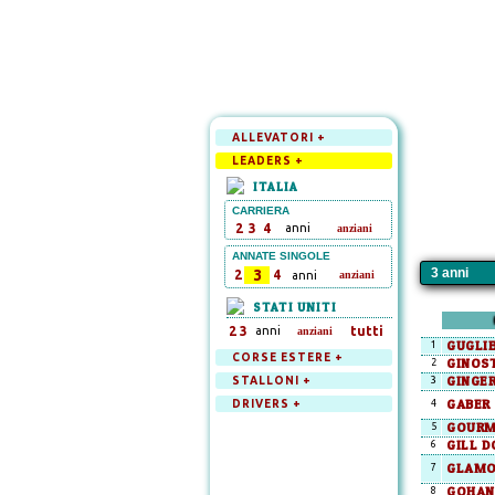
ALLEVATORI +
LEADERS +
ITALIA
CARRIERA
2
3
4
anni
anziani
ANNATE SINGOLE
3
2
4
anni
anziani
STATI UNITI
2
3
anni
tutti
anziani
GUGLI
1
CORSE ESTERE +
GINOS
2
GINGER
STALLONI +
3
GABER 
DRIVERS +
4
GOURM
5
GILL D
6
GLAMO
7
GOHAN
8