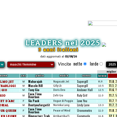
LEADERS nel 2025
3 anni italiani
dati aggiornati al
03/08/26
nette
lorde
Vincite
miglior
nome
sex
padre
madre
nonno
breve
Maharajah
Supergill
11.0
, 
ELMO JET
Nagasaki Jet
M
R.P.
Muscle Hill
Supergill
11.1
, 
TRABLIGGI
Gilly Lb
M
10.5
Tony Gio
Andover Hall
11.6
, 
 GIO
Doris Deo
M
12.5
Face Time
Ruty Grif
11.7
, 
GIO
Zefir Gio
M
11.0
Bourbon
Six Pack
Love You
11.7
, 
ET D'ARC
Vogue di Poggio
F
Dontyouforgetit
Lindy Lane
11.7
, 
ORIAL
Norinka Lung
M
13.3
Face Time
Uronometro
11.8
, 
UR QUEEN
Peace of Mind
F
11.0
Bourbon
Ringostarr Treb
Ganymede
12.1
, 
 KB LEONE
Arribarriba Fi
M
11.6