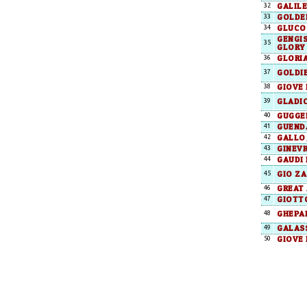
GALILE
32
GOLDE
33
GLUCOS
34
GENGI
35
GLORY
GLORIA
36
GOLDI
37
GIOVE 
38
GLADI
39
GUGGE
40
GUEND
41
GALLO 
42
GINEVR
43
GAUDI
44
GIO Z
45
GREAT
46
GIOTTO
47
GHEPA
48
GALASS
49
GIOVE 
50