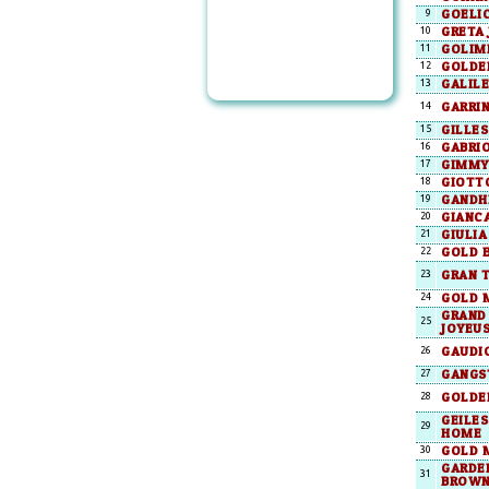
GOELI
9
GRETA 
10
GOLIM
11
GOLDE
12
GALIL
13
GARRI
14
GILLES
15
GABRI
16
GIMMY
17
GIOTT
18
GANDH
19
GIANC
20
GIULIA
21
GOLD E
22
GRAN 
23
GOLD 
24
GRAND
25
JOYEU
GAUDI
26
GANGS
27
GOLDE
28
GEILES
29
HOME
GOLD 
30
GARDE
31
BROW