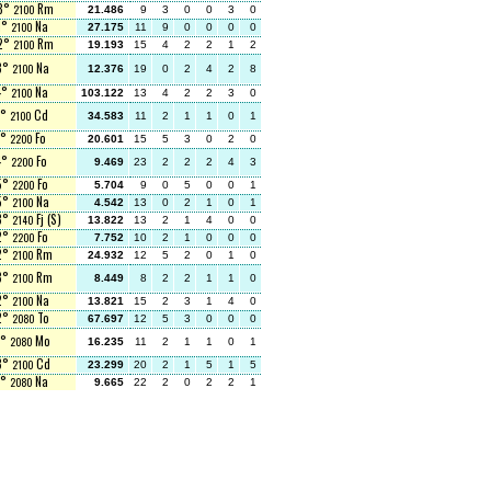
 8°
Rm
2100
21.486
9
3
0
0
3
0
 1°
Na
2100
27.175
11
9
0
0
0
0
 2°
Rm
2100
19.193
15
4
2
2
1
2
 3°
Na
2100
12.376
19
0
2
4
2
8
4°
Na
2100
103.122
13
4
2
2
3
0
1°
Cd
2100
34.583
11
2
1
1
0
1
1°
Fo
2200
20.601
15
5
3
0
2
0
4°
Fo
2200
9.469
23
2
2
2
4
3
 5°
Fo
2200
5.704
9
0
5
0
0
1
 5°
Na
2100
4.542
13
0
2
1
0
1
 3°
Fj (S)
2140
13.822
13
2
1
4
0
0
 2°
Fo
2200
7.752
10
2
1
0
0
0
 2°
Rm
2100
24.932
12
5
2
0
1
0
 3°
Rm
2100
8.449
8
2
2
1
1
0
 2°
Na
2100
13.821
15
2
3
1
4
0
 2°
To
2080
67.697
12
5
3
0
0
0
1°
Mo
2080
16.235
11
2
1
1
0
1
 3°
Cd
2100
23.299
20
2
1
5
1
5
1°
Na
2080
9.665
22
2
0
2
2
1