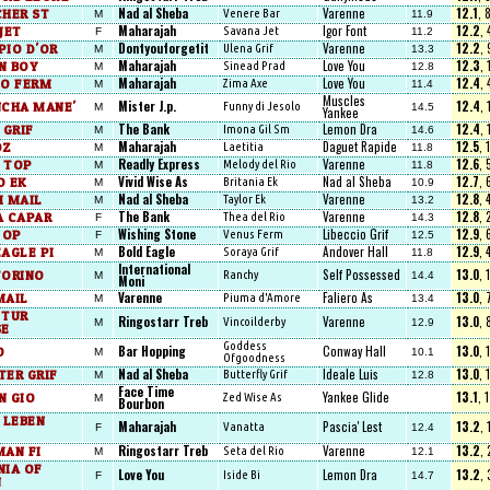
Nad al Sheba
Varenne
12.1
, 
CHER ST
Venere Bar
M
11.9
Maharajah
Igor Font
12.2
,
JET
Savana Jet
F
11.2
Dontyouforgetit
Varenne
12.2
,
PIO D'OR
Ulena Grif
M
13.3
Maharajah
Love You
12.3
,
N BOY
Sinead Prad
M
12.8
Maharajah
Love You
12.4
,
EO FERM
Zima Axe
M
11.4
Muscles
Mister J.p.
12.4
,
NCHA MANE'
Funny di Jesolo
M
14.5
Yankee
The Bank
Lemon Dra
12.4
,
 GRIF
Imona Gil Sm
M
14.6
Maharajah
Daguet Rapide
12.5
, 
OZ
Laetitia
M
11.8
Readly Express
Varenne
12.6
,
 TOP
Melody del Rio
M
11.8
Vivid Wise As
Nad al Sheba
12.7
,
O EK
Britania Ek
M
10.9
Nad al Sheba
Varenne
12.8
, 
I MAIL
Taylor Ek
M
13.2
The Bank
Varenne
12.8
,
A CAPAR
Thea del Rio
F
14.3
Wishing Stone
Libeccio Grif
12.9
,
 OP
Venus Ferm
F
12.5
Bold Eagle
Andover Hall
12.9
, 
AGLE PI
Soraya Grif
M
11.8
International
Self Possessed
13.0
, 
TORINO
Ranchy
M
14.4
Moni
Varenne
Faliero As
13.0
,
MAIL
Piuma d'Amore
M
13.4
 TUR
Ringostarr Treb
Varenne
13.0
,
Vincoilderby
M
12.9
SE
Goddess
Bar Hopping
Conway Hall
13.0
, 
O
M
10.1
Ofgoodness
Nad al Sheba
Ideale Luis
13.0
, 
TER GRIF
Butterfly Grif
M
12.8
Face Time
Yankee Glide
13.1
, 
N GIO
Zed Wise As
M
Bourbon
 LEBEN
Maharajah
Pascia' Lest
13.2
,
Vanatta
F
12.4
Ringostarr Treb
Varenne
13.2
,
MAN FI
Seta del Rio
M
12.1
NIA OF
Love You
Lemon Dra
13.2
,
Iside Bi
F
14.7
N