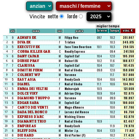
nette
lorde
Vincite
miglior tempo
età
nome
sex
padre
breve
lunga
vinc. €
9
ALWAYS EK
M
Filipp Roc
09.7
10.2
351.907
1
6
DIVA EK
F
Trixton
10.3
345.615
2
5
EXECUTIV EK
M
Face Time Bourbon
10.1
10.3
259.135
3
7
COBRA KILLER GAR
C
Readly Express
09.4
241.150
4
6
DANY CAPAR
M
Exploit Caf
10.4
12.0
195.350
5
6
DUBHE PRAV
M
Robert Bi
10.2
11.6
188.877
6
7
CLARISSA
F
Exploit Caf
10.4
10.7
161.435
7
6
DIMITRI FERM
M
Nad al Sheba
09.8
12.0
159.690
8
7
COLBERT WF
M
Varenne
11.7
157.080
9
5
EAST ASIA
F
Ready Cash
10.4
10.6
143.863
10
6
DIABEL
F
Nad al Sheba
11.1
10.6
134.184
11
5
EMMA DEI VELTRI
F
Maharajah
10.5
131.668
12
6
DOLCE VIKY
M
Adrian Chip
10.9
10.4
112.875
13
6
DIAMOND TRUPPO
M
Varenne
10.8
09.9
110.097
14
5
EDGAR SABA
M
Exploit Caf
10.9
100.660
15
7
CANTO DEI VENTI
M
Mago d'Amore
10.6
87.780
16
6
DADA DEL RONCO
F
Lorenz del Ronco
10.2
86.750
17
5
EXPRESS D'ARC
M
Wishing Stone
10.8
83.870
18
6
DIAMANTE TRIO
F
Nad al Sheba
10.9
82.467
19
5
EMPIRE AS
M
Ready Cash
11.9
79.970
20
8
BLEFF DIPA
M
Mister J.p.
10.4
13.5
77.831
21
6
DIE HARD
M
Bird Parker (F)
10.2
77.420
22