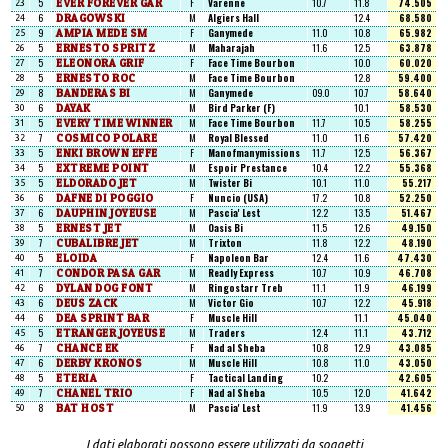
5
EVER FOREVER GAR
F
Varenne
10.7
11.8
74.505
23
6
DRAGOWSKI
M
Algiers Hall
12.4
68.580
24
9
AMPIA MEDE SM
F
Ganymede
11.0
10.8
65.982
25
5
ERNESTO SPRITZ
M
Maharajah
11.6
12.5
63.878
26
5
ELEONORA GRIF
F
Face Time Bourbon
10.0
60.020
27
5
ERNESTO ROC
M
Face Time Bourbon
12.8
59.400
28
8
BANDERAS BI
M
Ganymede
09.0
10.7
58.640
29
6
DAYAK
M
Bird Parker (F)
10.1
58.530
30
5
EVERY TIME WINNER
M
Face Time Bourbon
11.7
10.5
58.255
31
7
COSMICO POLARE
M
Royal Blessed
11.0
11.6
57.420
32
5
ENKI BROWN EFFE
F
Manofmanymissions
11.7
12.5
56.367
33
5
EXTREME POINT
M
Espoir Prestance
10.4
12.2
55.368
34
5
ELDORADO JET
M
Twister Bi
10.1
11.0
55.217
35
6
DAFNE DI POGGIO
F
Nuncio (USA)
17.2
10.8
52.250
36
6
DAUPHIN JOYEUSE
M
Pascia' Lest
12.2
13.5
51.467
37
5
ERNEST JET
M
Oasis Bi
11.5
12.6
49.150
38
7
CUBALIBRE JET
M
Trixton
11.8
12.2
48.190
39
5
ELOIDA
F
Napoleon Bar
12.4
11.6
47.430
40
7
CONDOR PASA GAR
M
Readly Express
10.7
10.9
46.708
41
6
DYLAN DOG FONT
M
Ringostarr Treb
11.1
11.9
46.199
42
6
DEUS ZACK
M
Victor Gio
10.7
12.2
45.918
43
6
DEA SPRINT BAR
F
Muscle Hill
11.1
45.040
44
5
ETRANGER JOYEUSE
M
Traders
12.4
11.1
43.712
45
7
CHANCE EK
F
Nad al Sheba
10.8
12.9
43.085
46
6
DERBY KRONOS
M
Muscle Hill
10.8
11.0
43.050
47
5
ETERIA
F
Tactical Landing
10.2
42.605
48
7
CHANEL TRIO
F
Nad al Sheba
10.5
12.0
41.642
49
8
BAT HOST
M
Pascia' Lest
11.9
13.9
41.456
50
I dati elaborati possono essere utilizzati da soggetti