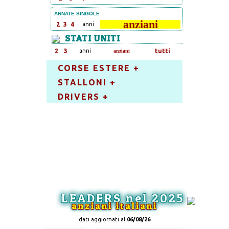
ANNATE SINGOLE
anziani
2
3
4
anni
STATI UNITI
2
3
anni
tutti
anziani
CORSE ESTERE +
STALLONI +
DRIVERS +
LEADERS nel 2025
anziani italiani
dati aggiornati al
06/08/26