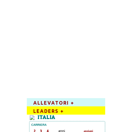
ALLEVATORI +
LEADERS +
ITALIA
CARRIERA
2
3
4
anni
anziani