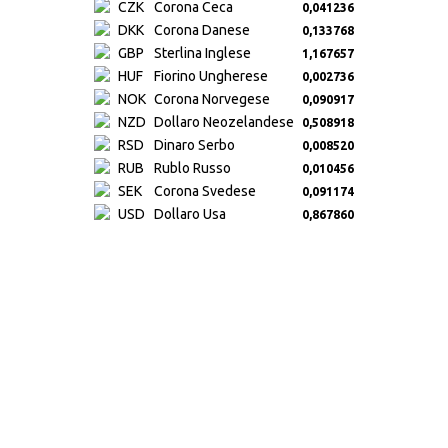
CZK
Corona Ceca
0,041236
DKK
Corona Danese
0,133768
GBP
Sterlina Inglese
1,167657
HUF
Fiorino Ungherese
0,002736
NOK
Corona Norvegese
0,090917
NZD
Dollaro Neozelandese
0,508918
RSD
Dinaro Serbo
0,008520
RUB
Rublo Russo
0,010456
SEK
Corona Svedese
0,091174
USD
Dollaro Usa
0,867860