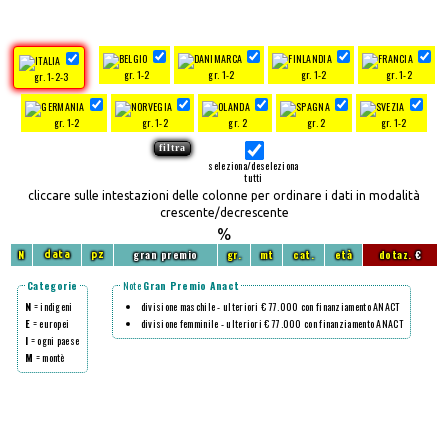
gr. 1-2
gr. 1-2
gr. 1-2
gr. 1-2
gr. 1-2-3
gr. 1-2
gr. 1-2
gr. 2
gr. 2
gr. 1-2
seleziona/deseleziona
tutti
cliccare sulle intestazioni delle colonne per ordinare i dati in modalità
crescente/decrescente
%
N
gran premio
gr.
mt
cat.
età
dotaz.
€
data
pz
Categorie
Note
Gran Premio Anact
N
= indigeni
divisione maschile - ulteriori € 77.000 con finanziamento ANACT
E
= europei
divisione femminile - ulteriori € 77.000 con finanziamento ANACT
I
= ogni paese
M
= montè