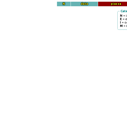
N
data
piazza
Cat
N
= 
E
= 
I
= o
M
= 