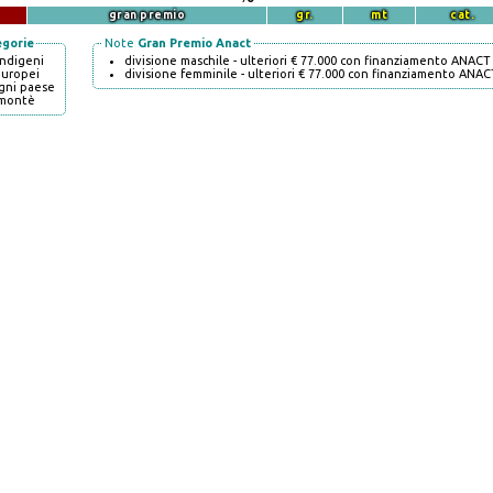
gran premio
gr.
mt
cat.
egorie
Note
Gran Premio Anact
indigeni
divisione maschile - ulteriori € 77.000 con finanziamento ANACT
europei
divisione femminile - ulteriori € 77.000 con finanziamento ANAC
gni paese
montè