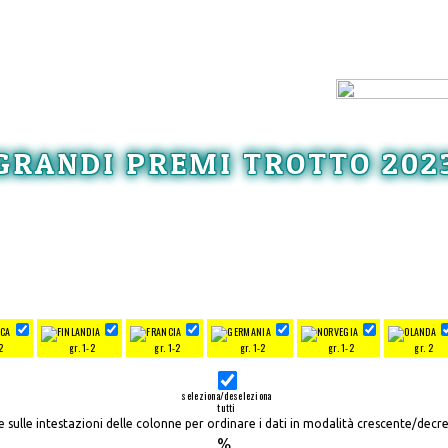
GRANDI PREMI TROTTO 202
2
gr. 1-2
gr. 1-2
gr. 1-2
gr. 1-2
gr. 2
seleziona/deseleziona
tutti
re sulle intestazioni delle colonne per ordinare i dati in modalità crescente/decr
%