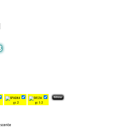
3
gr. 2
gr. 1-2
escente