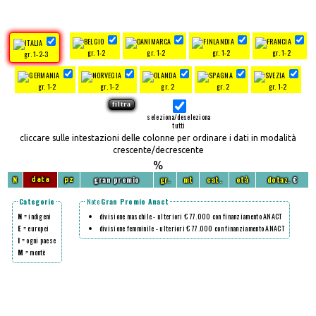
gr. 1-2
gr. 1-2
gr. 1-2
gr. 1-2
gr. 1-2-3
gr. 1-2
gr. 1-2
gr. 2
gr. 2
gr. 1-2
seleziona/deseleziona
tutti
cliccare sulle intestazioni delle colonne per ordinare i dati in modalità
crescente/decrescente
%
N
gran premio
gr.
mt
cat.
età
dotaz.
€
data
pz
Categorie
Note
Gran Premio Anact
N
= indigeni
divisione maschile - ulteriori € 77.000 con finanziamento ANACT
E
= europei
divisione femminile - ulteriori € 77.000 con finanziamento ANACT
I
= ogni paese
M
= montè