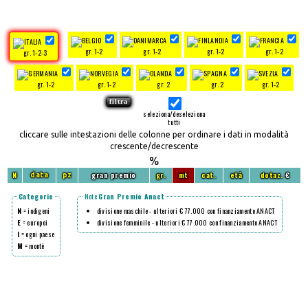
gr. 1-2
gr. 1-2
gr. 1-2
gr. 1-2
gr. 1-2-3
gr. 1-2
gr. 1-2
gr. 2
gr. 2
gr. 1-2
seleziona/deseleziona
tutti
cliccare sulle intestazioni delle colonne per ordinare i dati in modalità
crescente/decrescente
%
N
gran premio
gr.
mt
cat.
età
dotaz.
€
data
pz
Categorie
Note
Gran Premio Anact
N
= indigeni
divisione maschile - ulteriori € 77.000 con finanziamento ANACT
E
= europei
divisione femminile - ulteriori € 77.000 con finanziamento ANACT
I
= ogni paese
M
= montè