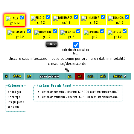
gr. 1-2
gr. 1-2
gr. 1-2
gr. 1-2
gr. 1-2-3
gr. 1-2
gr. 1-2
gr. 2
gr. 2
gr. 1-2
seleziona/deseleziona
tutti
cliccare sulle intestazioni delle colonne per ordinare i dati in modalità
crescente/decrescente
%
N
gran premio
gr.
mt
cat.
età
dotaz.
€
data
pz
Categorie
Note
Gran Premio Anact
N
= indigeni
divisione maschile - ulteriori € 77.000 con finanziamento ANACT
E
= europei
divisione femminile - ulteriori € 77.000 con finanziamento ANACT
I
= ogni paese
M
= montè