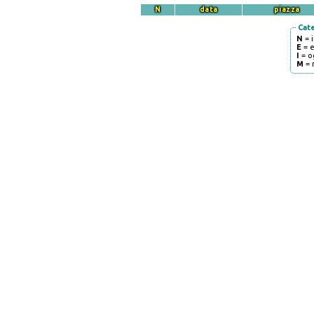
N
data
piazza
Cat
N
= 
E
= 
I
= o
M
= 