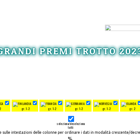
GRANDI PREMI TROTTO 202
2
gr. 1-2
gr. 1-2
gr. 1-2
gr. 1-2
gr. 2
seleziona/deseleziona
tutti
re sulle intestazioni delle colonne per ordinare i dati in modalità crescente/decr
%