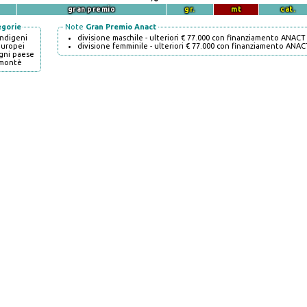
gran premio
gr.
mt
cat.
egorie
Note
Gran Premio Anact
indigeni
divisione maschile - ulteriori € 77.000 con finanziamento ANACT
europei
divisione femminile - ulteriori € 77.000 con finanziamento ANAC
gni paese
montè