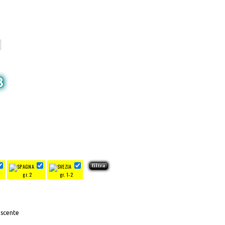
3
gr. 2
gr. 1-2
escente