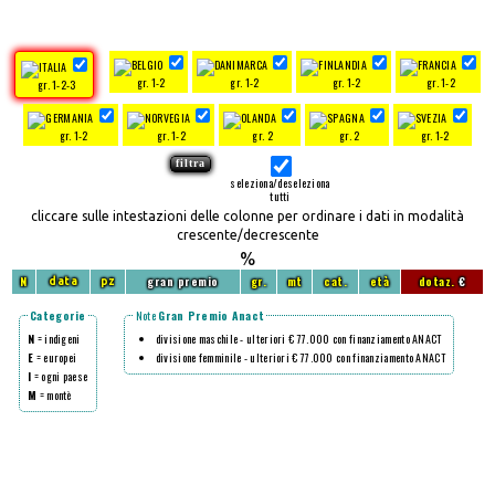
gr. 1-2
gr. 1-2
gr. 1-2
gr. 1-2
gr. 1-2-3
gr. 1-2
gr. 1-2
gr. 2
gr. 2
gr. 1-2
seleziona/deseleziona
tutti
cliccare sulle intestazioni delle colonne per ordinare i dati in modalità
crescente/decrescente
%
N
gran premio
gr.
mt
cat.
età
dotaz.
€
data
pz
Categorie
Note
Gran Premio Anact
N
= indigeni
divisione maschile - ulteriori € 77.000 con finanziamento ANACT
E
= europei
divisione femminile - ulteriori € 77.000 con finanziamento ANACT
I
= ogni paese
M
= montè