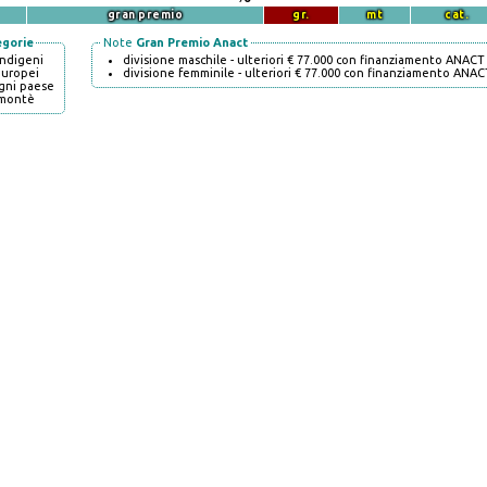
gran premio
gr.
mt
cat.
egorie
Note
Gran Premio Anact
indigeni
divisione maschile - ulteriori € 77.000 con finanziamento ANACT
europei
divisione femminile - ulteriori € 77.000 con finanziamento ANAC
gni paese
montè