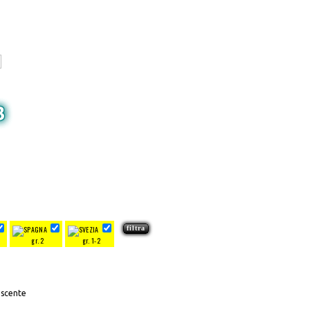
3
gr. 2
gr. 1-2
escente