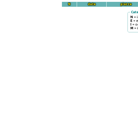
N
data
piazza
Cat
N
= 
E
= 
I
= o
M
= 