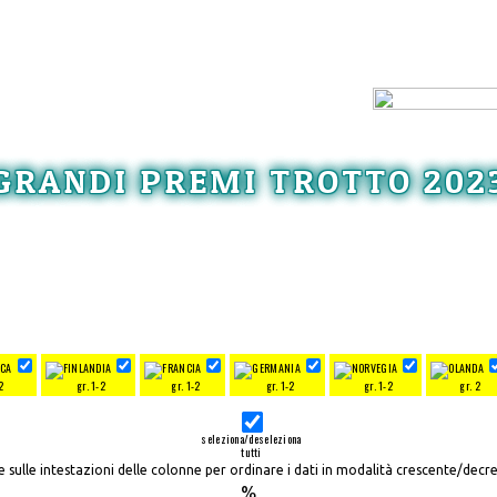
GRANDI PREMI TROTTO 202
2
gr. 1-2
gr. 1-2
gr. 1-2
gr. 1-2
gr. 2
seleziona/deseleziona
tutti
re sulle intestazioni delle colonne per ordinare i dati in modalità crescente/decr
%