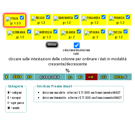
gr. 1-2
gr. 1-2
gr. 1-2
gr. 1-2
gr. 1-2-3
gr. 1-2
gr. 1-2
gr. 2
gr. 2
gr. 1-2
seleziona/deseleziona
tutti
cliccare sulle intestazioni delle colonne per ordinare i dati in modalità
crescente/decrescente
%
N
gran premio
gr.
mt
cat.
età
dotaz.
€
data
pz
Categorie
Note
Gran Premio Anact
N
= indigeni
divisione maschile - ulteriori € 77.000 con finanziamento ANACT
E
= europei
divisione femminile - ulteriori € 77.000 con finanziamento ANACT
I
= ogni paese
M
= montè