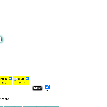
4
gr. 2
gr. 1-2
tutti
escente