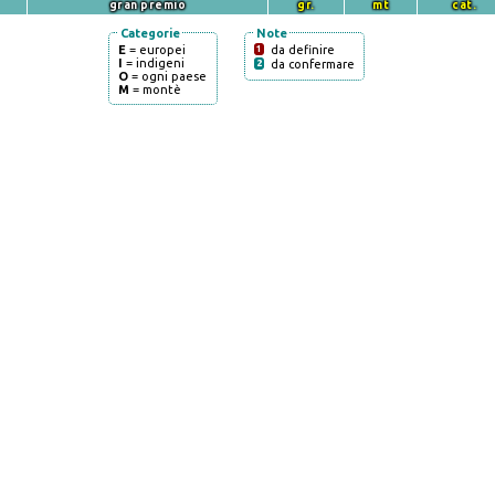
gran premio
gr.
mt
cat.
Categorie
Note
E
= europei
1
da definire
I
= indigeni
2
da confermare
O
= ogni paese
M
= montè