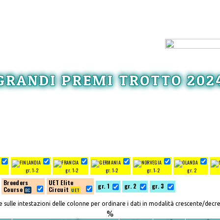
GRANDI PREMI TROTTO 202
gr. 1-2
gr. 1-2
gr. 1-2
gr. 1-2
gr. 2
Breeders
UET Elite
gr. 1
gr. 2
gr. 3
Course
Circuit
re sulle intestazioni delle colonne per ordinare i dati in modalità crescente/decr
%