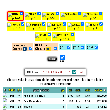
gr. 1-2-3
gr. 1
gr. 1-2-3
gr. 1
gr. 1-2
gr. 1-2
gr. 1-2
gr. 1-2
gr. 2
gr. 2
gr. 1-2
gr. 1-2-3
Breeders
UET Elite
gr. 1
gr. 2
gr. 3
Course
Circuit
tutti
12
393
trovati
1
2
3
4
5
6
7
8
9
10
11
13
14
cliccare sulle intestazioni delle colonne per ordinare i dati in modalità
crescente/decrescente
N
gran premio
gr.
mt
cat.
età
dotaz.
€
data
pz
2/11
VI
Prix Louis Tillaye
2
2700
I/M
3/fm
120.000
5/11
VI
Prix Reynolds
2
2175
O/M
5-10
120.000
5/11
DD
Matron
3
Top $
2/f
97.842