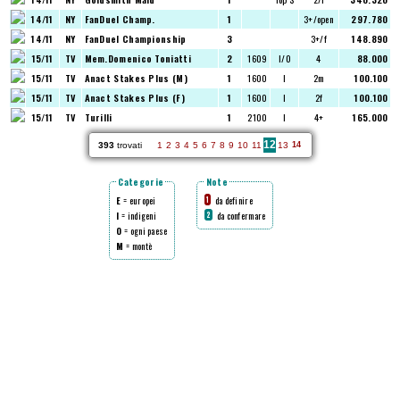
14/11
NY
FanDuel Champ.
1
3+/open
297.780
14/11
NY
FanDuel Championship
3
3+/f
148.890
15/11
TV
Mem.Domenico Toniatti
2
1609
I/O
4
88.000
15/11
TV
Anact Stakes Plus (M)
1
1600
I
2m
100.100
15/11
TV
Anact Stakes Plus (F)
1
1600
I
2f
100.100
15/11
TV
Turilli
1
2100
I
4+
165.000
12
393
trovati
1
2
3
4
5
6
7
8
9
10
11
13
14
Categorie
Note
E
= europei
da definire
1
I
= indigeni
da confermare
2
O
= ogni paese
M
= montè