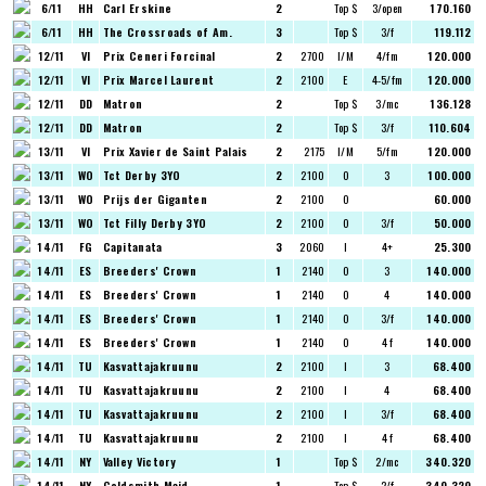
6/11
HH
Carl Erskine
2
Top $
3/open
170.160
6/11
HH
The Crossroads of Am.
3
Top $
3/f
119.112
12/11
VI
Prix Ceneri Forcinal
2
2700
I/M
4/fm
120.000
12/11
VI
Prix Marcel Laurent
2
2100
E
4-5/fm
120.000
12/11
DD
Matron
2
Top $
3/mc
136.128
12/11
DD
Matron
2
Top $
3/f
110.604
13/11
VI
Prix Xavier de Saint Palais
2
2175
I/M
5/fm
120.000
13/11
WO
Tct Derby 3YO
2
2100
O
3
100.000
13/11
WO
Prijs der Giganten
2
2100
O
60.000
13/11
WO
Tct Filly Derby 3YO
2
2100
O
3/f
50.000
14/11
FG
Capitanata
3
2060
I
4+
25.300
14/11
ES
Breeders' Crown
1
2140
O
3
140.000
14/11
ES
Breeders' Crown
1
2140
O
4
140.000
14/11
ES
Breeders' Crown
1
2140
O
3/f
140.000
14/11
ES
Breeders' Crown
1
2140
O
4 f
140.000
14/11
TU
Kasvattajakruunu
2
2100
I
3
68.400
14/11
TU
Kasvattajakruunu
2
2100
I
4
68.400
14/11
TU
Kasvattajakruunu
2
2100
I
3/f
68.400
14/11
TU
Kasvattajakruunu
2
2100
I
4 f
68.400
14/11
NY
Valley Victory
1
Top $
2/mc
340.320
14/11
NY
Goldsmith Maid
1
Top $
2/f
340.320