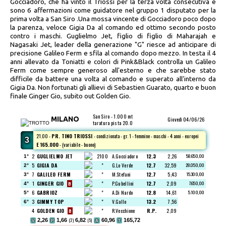
Gocciadoro, che ha vinto il Triossi per la terza volta consecutiva e
sono 6 affermazioni come guidatore nel gruppo 1 disputato per la
prima volta a San Siro .Una mossa vincente di Gocciadoro poco dopo
la parenza, veloce Gigia Da al comando ed ottimo secondo posto
contro i maschi. Guglielmo Jet, figlio di figlio di Maharajah e
Nagasaki Jet, leader della generazione "G" riesce ad anticipare di
precisione Galileo Ferm e sfila al comando dopo mezzo. In testa il 4
anni allevato da Toniatti e colori di Pink&Black controlla un Galileo
Ferm come sempre generoso all'esterno e che sarebbe stato
difficile da battere una volta al comando e superato all'interno da
Gigia Da. Non fortunati gli allievi di Sebastien Guarato, quarto e buon
finale Ginger Gio, subito out Golden Gio.
San Siro - 1.000 mt
MILANO
Giovedì 04/06/26
taratura pista
20.0
21.00 -
PR. TINO TRIOSSI
- condizionata - gr. 1 - femmine - maschi - 4 anni - europei
3
E 165.000
-
(variabile - buono)
2
GUGLIELMO JET
2100
A.Gocciadoro
12.3
2,26
58.650,00
1°
5
GIGIA DA
"
G.Lo Verde
12.7
32,59
28.050,00
2°
7
GALILEO FERM
"
M.Stefani
12.7
5,43
15.300,00
3°
1
GINGER GIO
"
P.Gubellini
12.7
2,09
7.650,00
4°
B
6
GABRIOZ
"
A.Di Nardo
12.8
14,61
5.100,00
5°
3
GIMMY TOP
"
V.Gallo
13.2
7,56
6°
4
GOLDEN GIO
"
R.Vecchione
R.P.
2,09
B
2,26
1,66
(2)
6,82
(5)
60,96
165,72
V
P
A
T