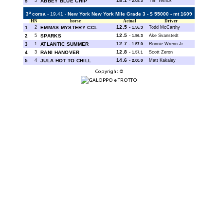
18.1
-
5
5
ABBEY BLUE CHIP
Tim Tetrick
2.05.3
a
3
corsa
- 19.41 -
New York New York Mile Grade 3 - $ 55000 - mt 1609
HN
horse
Actual
Driver
12.5
-
1
2
EMMAS MYSTERY CCL
Todd McCarthy
1.56.3
12.5
-
2
5
SPARKS
Ake Svanstedt
1.56.3
12.7
-
3
1
ATLANTIC SUMMER
Ronnie Wrenn Jr.
1.57.0
12.8
-
4
3
RANI HANOVER
Scott Zeron
1.57.1
14.6
-
5
4
JULA HOT TO CHILL
Matt Kakaley
2.00.0
Copyright ©