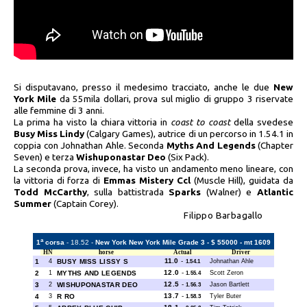
Si disputavano, presso il medesimo tracciato, anche le due
New
York Mile
da 55mila dollari, prova sul miglio di gruppo 3 riservate
alle femmine di 3 anni.
La prima ha visto la chiara vittoria in
coast to coast
della svedese
Busy Miss Lindy
(Calgary Games), autrice di un percorso in 1.54.1 in
coppia con Johnathan Ahle. Seconda
Myths And Legends
(Chapter
Seven) e terza
Wishuponastar Deo
(Six Pack).
La seconda prova, invece, ha visto un andamento meno lineare, con
la vittoria di forza di
Emmas Mistery Ccl
(Muscle Hill), guidata da
Todd McCarthy
, sulla battistrada
Sparks
(Walner) e
Atlantic
Summer
(Captain Corey).
Filippo Barbagallo
a
1
corsa
- 18.52 -
New York New York Mile Grade 3 - $ 55000 - mt 1609
HN
horse
Actual
Driver
11.0
-
1
4
BUSY MISS LISSY S
Johnathan Ahle
1.54.1
12.0
-
2
1
MYTHS AND LEGENDS
Scott Zeron
1.55.4
12.5
-
3
2
WISHUPONASTAR DEO
Jason Bartlett
1.56.3
13.7
-
4
3
R RO
Tyler Buter
1.58.3