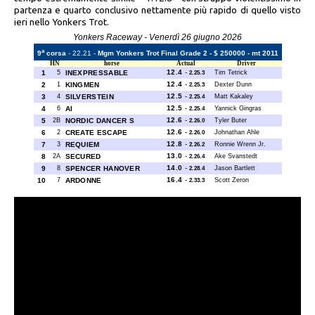
partenza e quarto conclusivo nettamente più rapido di quello visto
ieri nello Yonkers Trot.
Yonkers Raceway - Venerdì 26 giugno 2026
a
9
corsa
- 22.21 -
Mgm Yonkers Trot Final Grade 2 - $ 250000 - mt 2011
HN
horse
Actual
Driver
12.4
-
1
5
INEXPRESSABLE
Tim Tetrick
2.25.3
12.4
-
2
1
KINGMEN
Dexter Dunn
2.25.3
12.5
-
3
4
SILVERSTEIN
Matt Kakaley
2.25.4
12.5
-
4
6
AI
Yannick Gingras
2.25.4
12.6
-
5
2B
NORDIC DANCER S
Tyler Buter
2.26.0
12.6
-
6
2
CREATE ESCAPE
Johnathan Ahle
2.26.0
12.8
-
7
3
REQUIEM
Ronnie Wrenn Jr.
2.26.2
13.0
-
8
2A
SECURED
Ake Svanstedt
2.26.4
14.0
-
9
8
SPENCER HANOVER
Jason Bartlett
2.28.4
16.4
-
10
7
ARDONNE
Scott Zeron
2.33.3