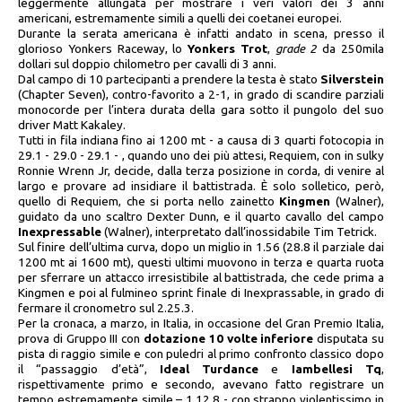
leggermente allungata per mostrare i veri valori dei 3 anni
americani, estremamente simili a quelli dei coetanei europei.
Durante la serata americana è infatti andato in scena, presso il
glorioso Yonkers Raceway, lo
Yonkers Trot
,
grade 2
da 250mila
dollari sul doppio chilometro per cavalli di 3 anni.
Dal campo di 10 partecipanti a prendere la testa è stato
Silverstein
(Chapter Seven), contro-favorito a 2-1, in grado di scandire parziali
monocorde per l’intera durata della gara sotto il pungolo del suo
driver Matt Kakaley.
Tutti in fila indiana fino ai 1200 mt - a causa di 3 quarti fotocopia in
29.1 - 29.0 - 29.1 - , quando uno dei più attesi, Requiem, con in sulky
Ronnie Wrenn Jr, decide, dalla terza posizione in corda, di venire al
largo e provare ad insidiare il battistrada. È solo solletico, però,
quello di Requiem, che si porta nello zainetto
Kingmen
(Walner),
guidato da uno scaltro Dexter Dunn, e il quarto cavallo del campo
Inexpressable
(Walner), interpretato dall’inossidabile Tim Tetrick.
Sul finire dell’ultima curva, dopo un miglio in 1.56 (28.8 il parziale dai
1200 mt ai 1600 mt), questi ultimi muovono in terza e quarta ruota
per sferrare un attacco irresistibile al battistrada, che cede prima a
Kingmen e poi al fulmineo sprint finale di Inexprassable, in grado di
fermare il cronometro sul 2.25.3.
Per la cronaca, a marzo, in Italia, in occasione del Gran Premio Italia,
prova di Gruppo III con
dotazione 10 volte inferiore
disputata su
pista di raggio simile e con puledri al primo confronto classico dopo
il “passaggio d’età”,
Ideal Turdance
e
Iambellesi Tq
,
rispettivamente primo e secondo, avevano fatto registrare un
tempo estremamente simile – 1.12.8 - con strappo violentissimo in