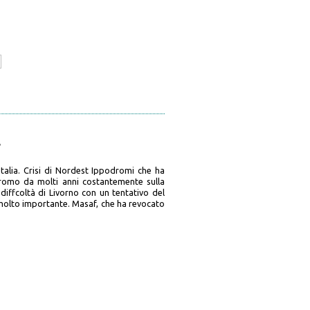
a
 Italia. Crisi di Nordest Ippodromi che ha
dromo da molti anni costantemente sulla
diffcoltà di Livorno con un tentativo del
e molto importante. Masaf, che ha revocato