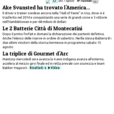
LI
ven 7 agosto
4
risultati
Ake Svansted ha trovato l'America...
Il driver e trainer svedese ancora nella "Hall of Fame" in Usa, dove si é
trasferito nel 2014 e conquistando una serie di grandi corse e 3 vittorie
nell'Hambletonian e per 68 milioni di dollari.
Le 2 Batterie Città di Montecatini
Dopo il primo forfait e domani la dichiarazione dei partenti defintiva.
Anche l'elenco delle riserve in ordine di subentro. Nerlla stessa Batteria B i
due ultimi vincitori della storica kermesse in programma sabato 15
agosto
La triplice di Gourmet d'Arc
Mantorp mercoledì sera avanza la 4 anni indigena avanza all'esterno,
accelera al mezzo giro finale ed in retta prevale con sicurezza e team
Bakker-Hagoort.
Risultati e
Video