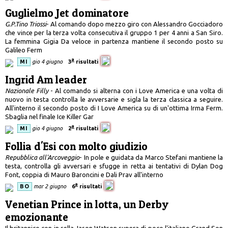
Guglielmo Jet dominatore
G.P.Tino Triossi
- Al comando dopo mezzo giro con Alessandro Gocciadoro
che vince per la terza volta consecutiva il gruppo 1 per 4 anni a San Siro.
La femmina Gigia Da veloce in partenza mantiene il secondo posto su
Galileo Ferm
a
MI
gio 4 giugno
3
risultati
Ingrid Am leader
Nazionale Filly
- Al comando si alterna con i Love America e una volta di
nuovo in testa controlla le avversarie e sigla la terza classica a seguire.
All'interno il secondo posto di I Love America su di un'ottima Irma Ferm.
Sbaglia nel finale Ice Killer Gar
a
MI
gio 4 giugno
2
risultati
Follia d'Esi con molto giudizio
Repubblica all'Arcoveggio
- In pole e guidata da Marco Stefani mantiene la
testa, controlla gli avversari e sfugge in retta ai tentativi di Dylan Dog
Font, coppia di Mauro Baroncini e Dali Prav all'interno
a
BO
mar 2 giugno
6
risultati
Venetian Prince in lotta, un Derby
emozionante
Il britannico con in sella Jason Watson supera di poco l'italiano Grand Son