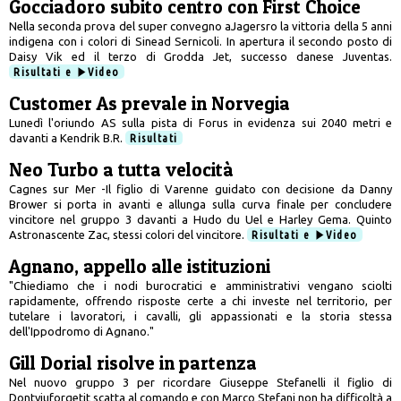
Gocciadoro subito centro con First Choice
Nella seconda prova del super convegno aJagersro la vittoria della 5 anni
indigena con i colori di Sinead Sernicoli. In apertura il secondo posto di
Daisy Vik ed il terzo di Grodda Jet, successo danese Juventas.
Risultati e
Video
Customer As prevale in Norvegia
Lunedì l'oriundo AS sulla pista di Forus in evidenza sui 2040 metri e
davanti a Kendrik B.R.
Risultati
Neo Turbo a tutta velocità
Cagnes sur Mer -Il figlio di Varenne guidato con decisione da Danny
Brower si porta in avanti e allunga sulla curva finale per concludere
vincitore nel gruppo 3 davanti a Hudo du Uel e Harley Gema. Quinto
Astronascente Zac, stessi colori del vincitore.
Risultati e
Video
Agnano, appello alle istituzioni
"Chiediamo che i nodi burocratici e amministrativi vengano sciolti
rapidamente, offrendo risposte certe a chi investe nel territorio, per
tutelare i lavoratori, i cavalli, gli appassionati e la storia stessa
dell'Ippodromo di Agnano."
Gill Dorial risolve in partenza
Nel nuovo gruppo 3 per ricordare Giuseppe Stefanelli il figlio di
Dontyiuforgetit scatta al comando e con Marco Stefani non ha difficoltà a