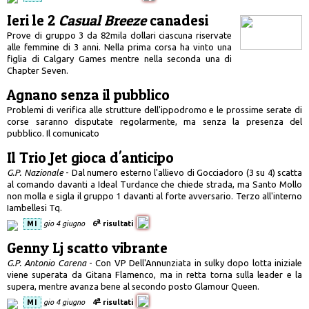
Ieri le 2
Casual Breeze
canadesi
Prove di gruppo 3 da 82mila dollari ciascuna riservate
alle femmine di 3 anni. Nella prima corsa ha vinto una
figlia di Calgary Games mentre nella seconda una di
Chapter Seven.
Agnano senza il pubblico
Problemi di verifica alle strutture dell'ippodromo e le prossime serate di
corse saranno disputate regolarmente, ma senza la presenza del
pubblico. Il comunicato
Il Trio Jet gioca d'anticipo
G.P. Nazionale
- Dal numero esterno l'allievo di Gocciadoro (3 su 4) scatta
al comando davanti a Ideal Turdance che chiede strada, ma Santo Mollo
non molla e sigla il gruppo 1 davanti al forte avversario. Terzo all'interno
Iambellesi Tq.
a
MI
gio 4 giugno
6
risultati
Genny Lj scatto vibrante
G.P. Antonio Carena
- Con VP Dell'Annunziata in sulky dopo lotta iniziale
viene superata da Gitana Flamenco, ma in retta torna sulla leader e la
supera, mentre avanza bene al secondo posto Glamour Queen.
a
MI
gio 4 giugno
4
risultati