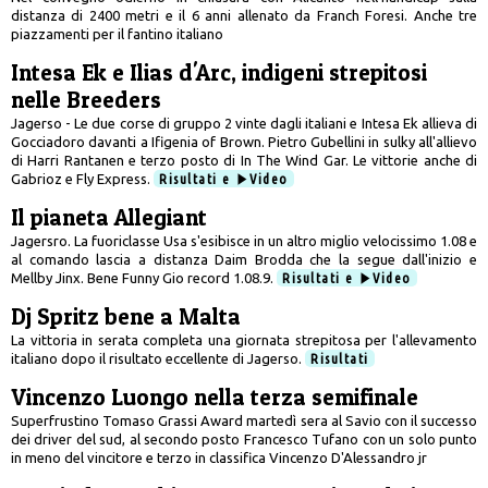
distanza di 2400 metri e il 6 anni allenato da Franch Foresi. Anche tre
piazzamenti per il fantino italiano
Intesa Ek e Ilias d'Arc, indigeni strepitosi
nelle Breeders
Jagerso - Le due corse di gruppo 2 vinte dagli italiani e Intesa Ek allieva di
Gocciadoro davanti a Ifigenia of Brown. Pietro Gubellini in sulky all'allievo
di Harri Rantanen e terzo posto di In The Wind Gar. Le vittorie anche di
Gabrioz e Fly Express.
Risultati e
Video
Il pianeta Allegiant
Jagersro. La fuoriclasse Usa s'esibisce in un altro miglio velocissimo 1.08 e
al comando lascia a distanza Daim Brodda che la segue dall'inizio e
Mellby Jinx. Bene Funny Gio record 1.08.9.
Risultati e
Video
Dj Spritz bene a Malta
La vittoria in serata completa una giornata strepitosa per l'allevamento
italiano dopo il risultato eccellente di Jagerso.
Risultati
Vincenzo Luongo nella terza semifinale
Superfrustino Tomaso Grassi Award martedì sera al Savio con il successo
dei driver del sud, al secondo posto Francesco Tufano con un solo punto
in meno del vincitore e terzo in classifica Vincenzo D'Alessandro jr