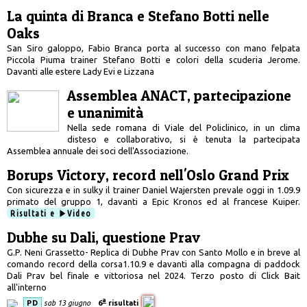
La quinta di Branca e Stefano Botti nelle
Oaks
San Siro galoppo, Fabio Branca porta al successo con mano felpata
Piccola Piuma trainer Stefano Botti e colori della scuderia Jerome.
Davanti alle estere Lady Evi e Lizzana
Assemblea ANACT, partecipazione
e unanimità
Nella sede romana di Viale del Policlinico, in un clima
disteso e collaborativo, si è tenuta la partecipata
Assemblea annuale dei soci dell'Associazione.
Borups Victory, record nell'Oslo Grand Prix
Con sicurezza e in sulky il trainer Daniel Wajersten prevale oggi in 1.09.9
primato del gruppo 1, davanti a Epic Kronos ed al francese Kuiper.
Risultati e
Video
Dubhe su Dali, questione Prav
G.P. Neni Grassetto- Replica di Dubhe Prav con Santo Mollo e in breve al
comando record della corsa1.10.9 e davanti alla compagna di paddock
Dali Prav bel finale e vittoriosa nel 2024. Terzo posto di Click Bait
all'interno
a
PD
sab 13 giugno
6
risultati