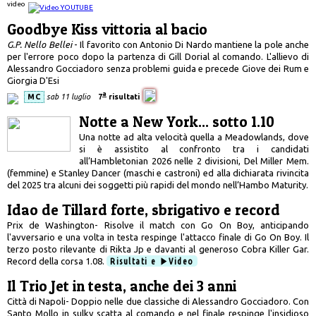
video
Goodbye Kiss vittoria al bacio
G.P. Nello Bellei
- Il favorito con Antonio Di Nardo mantiene la pole anche
per l'errore poco dopo la partenza di Gill Dorial al comando. L'allievo di
Alessandro Gocciadoro senza problemi guida e precede Giove dei Rum e
Giorgia D'Esi
a
MC
sab 11 luglio
7
risultati
Notte a New York... sotto 1.10
Una notte ad alta velocità quella a Meadowlands, dove
si è assistito al confronto tra i candidati
all’Hambletonian 2026 nelle 2 divisioni, Del Miller Mem.
(femmine) e Stanley Dancer (maschi e castroni) ed alla dichiarata rivincita
del 2025 tra alcuni dei soggetti più rapidi del mondo nell’Hambo Maturity.
Idao de Tillard forte, sbrigativo e record
Prix de Washington- Risolve il match con Go On Boy, anticipando
l'avversario e una volta in testa respinge l'attacco finale di Go On Boy. Il
terzo posto rilevante di Rikta Jp e davanti al generoso Cobra Killer Gar.
Record della corsa 1.08.
Risultati e
Video
Il Trio Jet in testa, anche dei 3 anni
Città di Napoli- Doppio nelle due classiche di Alessandro Gocciadoro. Con
Santo Mollo in sulky scatta al comando e nel finale respinge l'insidioso