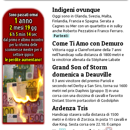
Indigeni ovunque
Sono passati ormai
Oggi sono in Olanda, Svezia, Malta,
1
anno
Finlandia, Francia e Spagna. Serata a
2
mesi
19
gg
Cagnes su Mer con un quartetto e in sulky
anche Roberto Pezzatini e Franco Ferraro.
6
h
5
min
15
sec
Partenti
dal primo e ultimo incontro
Come Ti Amo con Demuro
per la riforma delle
scommesse mentre per il
Vittoria oggi a Clairefontaine della 7 anni
settore ippico
nell'handicap sulla distanza di 1800 metri e
le perdite aumentano!
la vincitrice allenata da Stéphane Labate
Grand Son of Storm
domenica a Deauville
Il 3 anni vincitore del premio Parioli e
secondo nel Derby a San Siro, torna sui 1600
metri nel prix Daphnis (gruppo 3) in una
corsa con una dozzina di cavalli e favorito
Distant Storm portacolori di Godolphin
Ardenza Tris
Handicap stasera sulla distanza di 1500
metri e il ritiro di Zorzica. In pista 11 cavalli e
due King. Sesta corsa ore 22.10. Il campo
a