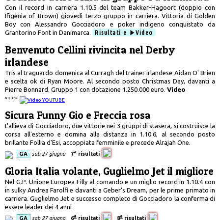
Con il record in carriera 1.10.5 del team Bakker-Hagoort (doppio con
Ifigenia of Brown) giovedì terzo gruppo in carriera. Vittoria di Golden
Boy con Alessandro Gocciadoro e poker indigeno conquistato da
Grantorino Font in Danimarca.
Risultati e
Video
Benvenuto Cellini rivincita nel Derby
irlandese
Tris al traguardo domenica al Curragh del trainer irlandese Aidan O' Brien
e scelta ok di Ryan Moore. Al secondo posto Christmas Day, davanti a
Pierre Bonnard. Gruppo 1 con dotazione 1.250.000 euro.
Video
video
Sicura Funny Gio e Freccia rosa
L'allieva di Gocciadoro, due vittorie nei 3 gruppi di stasera, si costruisce la
corsa all'esterno e domina alla distanza in 1.10.6, al secondo posto
brillante Follia d'Esi, accoppiata femminile e precede Alrajah One.
a
GA
sab 27 giugno
7
risultati
Gloria Italia volante, Guglielmo Jet il migliore
Nel G.P. Unione Europea Filly al comando e un miglio record in 1.10.4 con
in sulky Andrea Farolfi e davanti a Geber's Dream, per le prime primato in
carriera. Guglielmo Jet e successo completo di Gocciadoro la conferma di
essere leader dei 4 anni
a
a
GA
sab 27 giugno
6
risultati
8
risultati