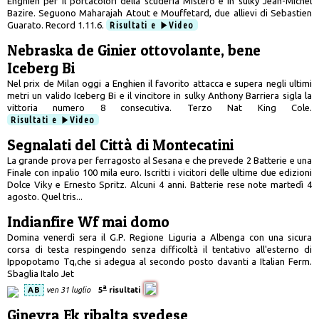
Enghien per il portacolori della scuderia Mistero e in sulky Jean-Michél
Bazire. Seguono Maharajah Atout e Mouffetard, due allievi di Sebastien
Guarato. Record 1.11.6.
Risultati e
Video
Nebraska de Ginier ottovolante, bene
Iceberg Bi
Nel prix de Milan oggi a Enghien il favorito attacca e supera negli ultimi
metri un valido Iceberg Bi e il vincitore in sulky Anthony Barriera sigla la
vittoria numero 8 consecutiva. Terzo Nat King Cole.
Risultati e
Video
Segnalati del Città di Montecatini
La grande prova per ferragosto al Sesana e che prevede 2 Batterie e una
Finale con inpalio 100 mila euro. Iscritti i vicitori delle ultime due edizioni
Dolce Viky e Ernesto Spritz. Alcuni 4 anni. Batterie rese note martedì 4
agosto. Quel tris...
Indianfire Wf mai domo
Domina venerdì sera il G.P. Regione Liguria a Albenga con una sicura
corsa di testa respingendo senza difficoltà il tentativo all'esterno di
Ippopotamo Tq,che si adegua al secondo posto davanti a Italian Ferm.
Sbaglia Italo Jet
a
AB
ven 31 luglio
5
risultati
Ginevra Ek ribalta svedese