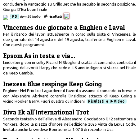
concludere in vantaggio su Grillo Jet che ha seguito in seconda posizione.
Giorgia D'Esi buon finale
a
PD
dom 26 luglio
6
risultati
Vincennes due giornate a Enghien e Laval
Per il ritardo dei lavori attualmente in corso sulla pista di Vincennes, le
due giornate del 14 agosto e del 19 agosto, trasferite a Enghien e Laval.
Con questi programmi...
Epsom As in testa e via...
Lindesberg con in sulky Ricard N Skoglund scatta al comando, controlla il
pressing del avoriti Harpy che cede e il 6 anni indigeno si stacca nel finale
da Keep Gamble.
Inexess Blue respinge Keep Going
Enghien- Nel Prix Luc Lagardiere il favorito assume il comando in breve e
con Alexandre Abrivard controlla l'insidioso attacco di Keep Going e
vicino Hooker Berry. Fuori quadro gli indigeni.
Risultati e
Video
Diva Ek all'International Trot
Secondo tentativo dell'allieva di Alessandro Gocciadoro il 12 settembre a
Yonkers, dopo la piazza d'onore nell'edizione 2025 vinta da Lexus Cody.
Invitata anche la svedese Bourbonista 1.07.6 di recente in Usa