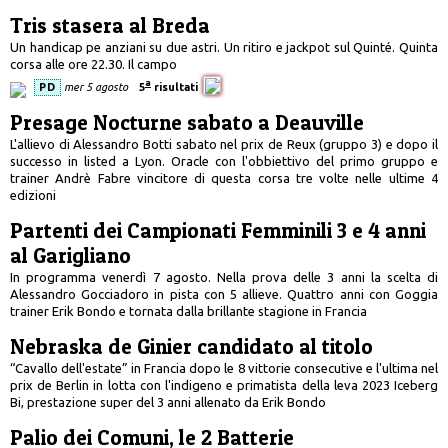
Tris stasera al Breda
Un handicap pe anziani su due astri. Un ritiro e jackpot sul Quinté. Quinta
corsa alle ore 22.30. Il campo
a
PD
mer 5 agosto
5
risultati
Presage Nocturne sabato a Deauville
L'allievo di Alessandro Botti sabato nel prix de Reux (gruppo 3) e dopo il
successo in listed a Lyon. Oracle con l'obbiettivo del primo gruppo e
trainer Andrè Fabre vincitore di questa corsa tre volte nelle ultime 4
edizioni
Partenti dei Campionati Femminili 3 e 4 anni
al Garigliano
In programma venerdì 7 agosto. Nella prova delle 3 anni la scelta di
Alessandro Gocciadoro in pista con 5 allieve. Quattro anni con Goggia
trainer Erik Bondo e tornata dalla brillante stagione in Francia
Nebraska de Ginier candidato al titolo
“Cavallo dell'estate” in Francia dopo le 8 vittorie consecutive e l'ultima nel
prix de Berlin in lotta con l'indigeno e primatista della leva 2023 Iceberg
Bi, prestazione super del 3 anni allenato da Erik Bondo
Palio dei Comuni, le 2 Batterie