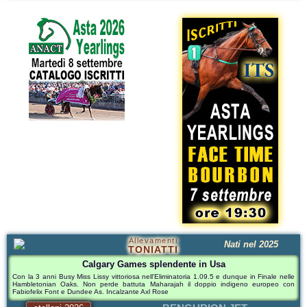
Allevamenti
Nati nel 2025
TONIATTI
Calgary Games splendente in Usa
Con la 3 anni Busy Miss Lissy vittoriosa nell'Eliminatoria 1.09.5 e dunque in Finale nelle
Hambletonian Oaks. Non perde battuta Maharajah il doppio indigeno europeo con
Fabiofelix Font e Dundee As. Incalzante Axl Rose