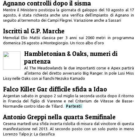
Agnano controlli dopo il sisma
Mentre il Ministero posticipa la giornata di galoppo del 10 agosto al 17
agosto, é stata richiesta anche una verifica dell'impianto di Agnano in
seguito al terremoto dei Campi Flegrei. Variazione anche a Sassari
Iscritti al G.P. Marche
Memolial Elio Mattii classica per 3 anni sui 2060 metri in programma
domenica 26 agosto a Montegiorgio. Un ricco albo d'oro
Hambletonian & Oaks, numeri di
partenza
Al The Meadowlands le due importanti corse e Apex partirà
al'interno del diretto avversario Big Ranger. In pole Lusi Miss
Lissy nelle Oaks con ai fianchi Nezuko Kamado
Falco Killer Gar difficile sfida a Idao
Argentan sabato in gruppo 2 sul miglio la seconda uscita dopo il ritorno
in Francia del figlio di Varenne e nel Criterium de Vitesse de Basse-
Normandie contro Idao de Tillard.
Partenti
Antonio Greppi nella quarta Semifinale
Cesena martedì una sfida incerta rislolta di misura dal vincitore di questa
manifestazione nel 2013. Al secondo posto con un solo punto in meno
Lorenzo Talpo jr. La classifica