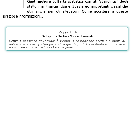
Gaet migliora l'offerta statistica con gli "standings" degli
stalloni in Francia, Usa e Svezia ed importanti classifiche
utili anche per gli allevatori. Come accedere a queste
preziose informazioni...
Copyright ©
Galoppo e Trotto
-
Studio LaserArt
Senza il consenso dell'editore è vietata la riproduzione parziale o totale di
notizie e materiale grafico presenti in questo portale effettuata con qualsiasi
mezzo, sia in forma gratuita che a pagamento.