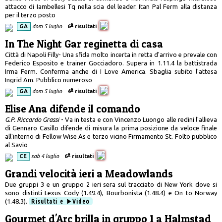
attacco di Iambellesi Tq nella scia del leader. Itan Pal Ferm alla distanza
per il terzo posto
a
GA
dom 5 luglio
6
risultati
In The Night Gar reginetta di casa
Città di Napoli Filly- Una sfida molto incerta in retta d'arrivo e prevale con
Federico Esposito e trainer Gocciadoro. Supera in 1.11.4 la battistrada
Irma Ferm. Conferma anche di I Love America. Sbaglia subito l'attesa
Ingrid Am. Pubblico numeroso
a
GA
dom 5 luglio
4
risultati
Elise Ana difende il comando
G.P. Riccardo Grassi
- Va in testa e con Vincenzo Luongo alle redini l'allieva
di Gennaro Casillo difende di misura la prima posizione da veloce finale
all'interno di Fellow Wise As e terzo vicino Firmamento St. Folto pubblico
al Savio
a
CE
sab 4 luglio
6
risultati
Grandi velocità ieri a Meadowlands
Due gruppi 3 e un gruppo 2 ieri sera sul tracciato di New York dove si
sono distinti Lexus Cody (1.49.4), Bourbonista (1.48.4) e On to Norway
(1.48.3).
Risultati e
Video
Gourmet d'Arc brilla in gruppo 1 a Halmstad