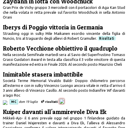
Zaydann in lotta con Woodchuck
Gran Prix de Vichy gruppo 3 mercoledì con il portacolori di Aga Kan Stud
che nella volata in retta prevale sul favorito Woodchuck in sella Antonio
Orani
Iberys di Poggio vittoria in Germania
Straubing oggi in sulky Mile Maikanen esordio vincente della figlia di
Nuncio, tris al traguardo degli allievi di Robert Gramuller.
Risultati
Roberto Vecchione obbiettivo il quadruplo
Nella seconda Semifinale martedì sera al Savio del Superfrustino Tomaso
Grassi Guidatori Award in testa alla classifica il 3 volte vincitore di questa
manifestazione ed entra in Finale 2026. Al secondo posto Maurizio Cheli
Inimitable stasera imbattibile
Società Terme Memorial Vivaldo Baldi- Doppio chilometro percorso
all'esterno e con in sulky Vincenzo Luongo ancora vitale in retta d'arrivo il
3 anni allievo di Vincenzo Casillo. Al secondo posto Indianifire Wf davanti
a Iago Roc
a
MC
dom 19 luglio
6
risultati
Kuiper davanti all'ammirevole Diva Ek
Mikkeli-Ajo- il 6 anni prevale oggi nel gruppo 1 finlandese guidato da
trainer Daniel Wajeresten e davanti a Diva Ek, l'allieva di Alessandro
Gocciadoro conferma il valore internazionale davanti al favorito Don