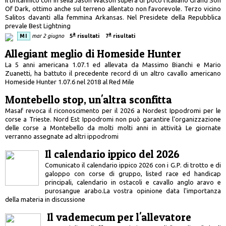
Of Dark, ottimo anche sul terreno allentato non favorevole. Terzo vicino
Salitos davanti alla femmina Arkansas. Nel Presidete della Repubblica
prevale Best Lightning
a
a
MI
mar 2 giugno
5
risultati
7
risultati
Allegiant meglio di Homeside Hunter
La 5 anni americana 1.07.1 ed allevata da Massimo Bianchi e Mario
Zuanetti, ha battuto il precedente record di un altro cavallo americano
Homeside Hunter 1.07.6 nel 2018 al Red Mile
Montebello stop, un'altra sconfitta
Masaf revoca il riconoscimento per il 2026 a Nordest Ippodromi per le
corse a Trieste. Nord Est Ippodromi non può garantire l'organizzazione
delle corse a Montebello da molti molti anni in attività Le giornate
verranno assegnate ad altri ippodromi
Il calendario ippico del 2026
Comunicato il calendario ippico 2026 con i G.P. di trotto e di
galoppo con corse di gruppo, listed race ed handicap
principali, calendario in ostacoli e cavallo anglo aravo e
purosangue arabo.La vostra opinione data l'importanza
della materia in discussione
Il vademecum per l'allevatore