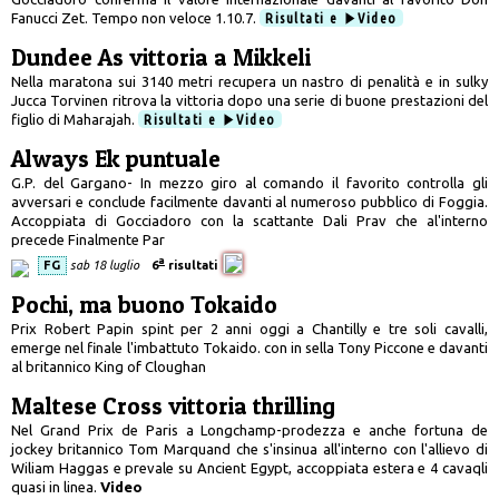
Fanucci Zet. Tempo non veloce 1.10.7.
Risultati e
Video
Dundee As vittoria a Mikkeli
Nella maratona sui 3140 metri recupera un nastro di penalità e in sulky
Jucca Torvinen ritrova la vittoria dopo una serie di buone prestazioni del
figlio di Maharajah.
Risultati e
Video
Always Ek puntuale
G.P. del Gargano- In mezzo giro al comando il favorito controlla gli
avversari e conclude facilmente davanti al numeroso pubblico di Foggia.
Accoppiata di Gocciadoro con la scattante Dali Prav che al'interno
precede Finalmente Par
a
FG
sab 18 luglio
6
risultati
Pochi, ma buono Tokaido
Prix Robert Papin spint per 2 anni oggi a Chantilly e tre soli cavalli,
emerge nel finale l'imbattuto Tokaido. con in sella Tony Piccone e davanti
al britannico King of Cloughan
Maltese Cross vittoria thrilling
Nel Grand Prix de Paris a Longchamp-prodezza e anche fortuna de
jockey britannico Tom Marquand che s'insinua all'interno con l'allievo di
Wiliam Haggas e prevale su Ancient Egypt, accoppiata estera e 4 cavaqli
quasi in linea.
Video