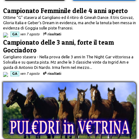
Campionato Femminile delle 4 anni aperto
Ottime "G" stasera al Garigliano ed il ritiro di Gineah Dance. Il tris Giovaz,
Gloria Italia e Geber's Dream in evidenza, ma anche la tenuta ben messa in
evidenza di Goggia sulle piste francesi.
a
GA
ven 7 agosto
7
risultati
Campionato delle 3 anni, forte il team
Gocciadoro
Garigliano stasera - Nella prova delle 3 anni In The Night Gar vittoriosa a
Solvalla e su questa pista. Mz anche le 3 classiche vinte da Ingrid Am e
guida di Antonio Di Nardo. Irma ferm nel mezzo...
a
GA
ven 7 agosto
6
risultati