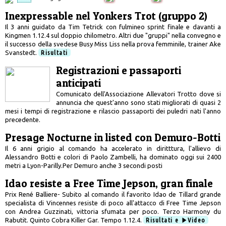
Inexpressable nel Yonkers Trot (gruppo 2)
Il 3 anni guidato da Tim Tetrick con fulmineo sprint finale e davanti a
Kingmen 1.12.4 sul doppio chilometro. Altri due "gruppi" nella convegno e
il successo della svedese Busy Miss Liss nella prova femminile, trainer Ake
Svanstedt.
Risultati
Registrazioni e passaporti
anticipati
Comunicato dell'Associazione Allevatori Trotto dove si
annuncia che quest'anno sono stati migliorati di quasi 2
mesi i tempi di registrazione e rilascio passaporti dei puledri nati l'anno
precedente.
Presage Nocturne in listed con Demuro-Botti
Il 6 anni grigio al comando ha accelerato in diritttura, l'allievo di
Alessandro Botti e colori di Paolo Zambelli, ha dominato oggi sui 2400
metri a Lyon-Parilly.Per Demuro anche 3 secondi posti
Idao resiste a Free Time Jepson, gran finale
Prix René Balliere- Subito al comando il favorito Idao de Tillard grande
specialista di Vincennes resiste di poco all'attacco di Free Time Jepson
con Andrea Guzzinati, vittoria sfumata per poco. Terzo Harmony du
Rabutit. Quinto Cobra Killer Gar. Tempo 1.12.4.
Risultati e
Video