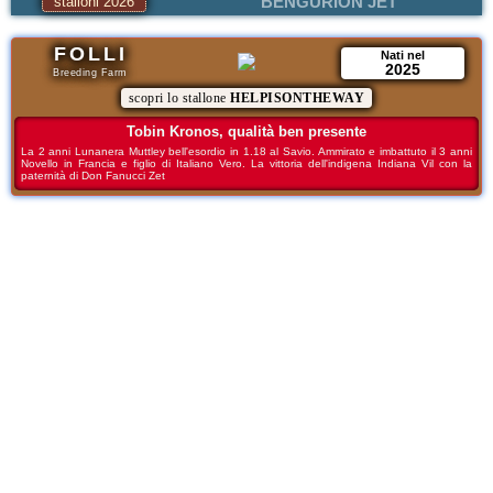
BENGURION JET
stalloni 2026
FOLLI
Nati nel
2025
Breeding Farm
scopri lo stallone
HELPISONTHEWAY
Tobin Kronos, qualità ben presente
La 2 anni Lunanera Muttley bell'esordio in 1.18 al Savio. Ammirato e imbattuto il 3 anni
Novello in Francia e figlio di Italiano Vero. La vittoria dell'indigena Indiana Vil con la
paternità di Don Fanucci Zet