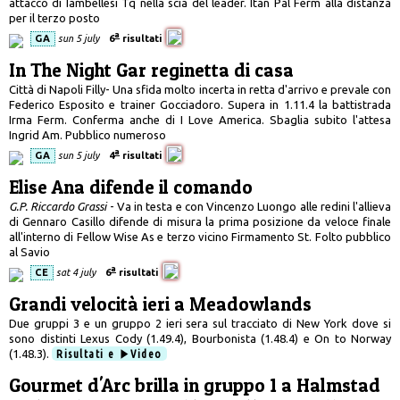
attacco di Iambellesi Tq nella scia del leader. Itan Pal Ferm alla distanza
per il terzo posto
a
GA
sun 5 july
6
risultati
In The Night Gar reginetta di casa
Città di Napoli Filly- Una sfida molto incerta in retta d'arrivo e prevale con
Federico Esposito e trainer Gocciadoro. Supera in 1.11.4 la battistrada
Irma Ferm. Conferma anche di I Love America. Sbaglia subito l'attesa
Ingrid Am. Pubblico numeroso
a
GA
sun 5 july
4
risultati
Elise Ana difende il comando
G.P. Riccardo Grassi
- Va in testa e con Vincenzo Luongo alle redini l'allieva
di Gennaro Casillo difende di misura la prima posizione da veloce finale
all'interno di Fellow Wise As e terzo vicino Firmamento St. Folto pubblico
al Savio
a
CE
sat 4 july
6
risultati
Grandi velocità ieri a Meadowlands
Due gruppi 3 e un gruppo 2 ieri sera sul tracciato di New York dove si
sono distinti Lexus Cody (1.49.4), Bourbonista (1.48.4) e On to Norway
(1.48.3).
Risultati e
Video
Gourmet d'Arc brilla in gruppo 1 a Halmstad