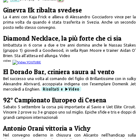
Ginevra Ek ribalta svedese
La 4 anni con Kaja Frick e allieva di Alessandro Gocciadoro vince per la
prima volta da quando é stata trasferita in Svezia. Anche un secondo
posto nello stesso convegno.
Diamond Necklace, la più forte che ci sia
Iimbattuta in 6 corse a due e tre anni domina anche le Nassau Stakes
(gruppo 1) giovedì a Goodwood, in sella Ryan Moore e trainer Aidan O'
Brien. Sta all'attesa ed allunga. Video
video
El Dorado Bar, criniera saura al vento
Bel successo una volta al comando del figlio di Brillantissime con in sulky
Alexandre Abrivard, accoppiata indigena con l'esemplare Domenik Jet
mercoledì a Enghien.
Risultati e
Video
92° Campionato Europeo di Cesena
Sabato 5 settembre la corsa più importante al Savio e Uet Elite Circuit.
Vincere 2 prove su 3 e gruppo uno sul miglio. Epiche sfide e tris e doppi di
grandi campioni internazionali
Antonio Orani vittoria a Vichy
Nel convegno odierno in chiusura con Alicanto nell'handicap sulla