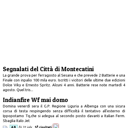
Segnalati del Città di Montecatini
La grande prova per ferragosto al Sesana e che prevede 2 Batterie e una
Finale con inpalio 100 mila euro. Iscritti i vicitori delle ultime due edizioni
Dolce Viky e Ernesto Spritz. Alcuni 4 anni. Batterie rese note martedì 4
agosto. Quel tris...
Indianfire Wf mai domo
Domina venerdì sera il G.P. Regione Liguria a Albenga con una sicura
corsa di testa respingendo senza difficoltà il tentativo all'esterno di
Ippopotamo Tq,che si adegua al secondo posto davanti a Italian Ferm.
Sbaglia Italo Jet
a
AB
fri 31 july
5
risultati