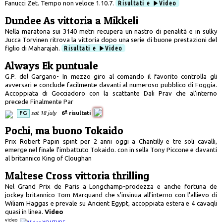
Fanucci Zet. Tempo non veloce 1.10.7.
Risultati e
Video
Dundee As vittoria a Mikkeli
Nella maratona sui 3140 metri recupera un nastro di penalità e in sulky
Jucca Torvinen ritrova la vittoria dopo una serie di buone prestazioni del
figlio di Maharajah.
Risultati e
Video
Always Ek puntuale
G.P. del Gargano- In mezzo giro al comando il favorito controlla gli
avversari e conclude facilmente davanti al numeroso pubblico di Foggia.
Accoppiata di Gocciadoro con la scattante Dali Prav che al'interno
precede Finalmente Par
a
FG
sat 18 july
6
risultati
Pochi, ma buono Tokaido
Prix Robert Papin spint per 2 anni oggi a Chantilly e tre soli cavalli,
emerge nel finale l'imbattuto Tokaido. con in sella Tony Piccone e davanti
al britannico King of Cloughan
Maltese Cross vittoria thrilling
Nel Grand Prix de Paris a Longchamp-prodezza e anche fortuna de
jockey britannico Tom Marquand che s'insinua all'interno con l'allievo di
Wiliam Haggas e prevale su Ancient Egypt, accoppiata estera e 4 cavaqli
quasi in linea.
Video
video