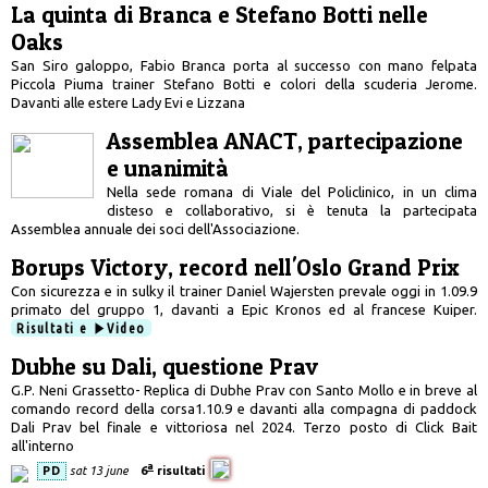
La quinta di Branca e Stefano Botti nelle
Oaks
San Siro galoppo, Fabio Branca porta al successo con mano felpata
Piccola Piuma trainer Stefano Botti e colori della scuderia Jerome.
Davanti alle estere Lady Evi e Lizzana
Assemblea ANACT, partecipazione
e unanimità
Nella sede romana di Viale del Policlinico, in un clima
disteso e collaborativo, si è tenuta la partecipata
Assemblea annuale dei soci dell'Associazione.
Borups Victory, record nell'Oslo Grand Prix
Con sicurezza e in sulky il trainer Daniel Wajersten prevale oggi in 1.09.9
primato del gruppo 1, davanti a Epic Kronos ed al francese Kuiper.
Risultati e
Video
Dubhe su Dali, questione Prav
G.P. Neni Grassetto- Replica di Dubhe Prav con Santo Mollo e in breve al
comando record della corsa1.10.9 e davanti alla compagna di paddock
Dali Prav bel finale e vittoriosa nel 2024. Terzo posto di Click Bait
all'interno
a
PD
sat 13 june
6
risultati