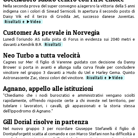
Nella seconda prova del super convegno aJagersro la vittoria della 5 anni
indigena con i colori di Sinead Sernicoli. In apertura il secondo posto di
Daisy Vik ed il terzo di Grodda Jet, successo danese Juventas.
Risultati e
Video
Customer As prevale in Norvegia
Lunedì l'oriundo AS sulla pista di Forus in evidenza sui 2040 metri e
davanti a Kendrik B.R.
Risultati
Neo Turbo a tutta velocità
Cagnes sur Mer -Il figlio di Varenne guidato con decisione da Danny
Brower si porta in avanti e allunga sulla curva finale per concludere
vincitore nel gruppo 3 davanti a Hudo du Uel e Harley Gema. Quinto
Astronascente Zac, stessi colori del vincitore.
Risultati e
Video
Agnano, appello alle istituzioni
"Chiediamo che i nodi burocratici e amministrativi vengano sciolti
rapidamente, offrendo risposte certe a chi investe nel territorio, per
tutelare i lavoratori, i cavalli, gli appassionati e la storia stessa
dell'Ippodromo di Agnano."
Gill Dorial risolve in partenza
Nel nuovo gruppo 3 per ricordare Giuseppe Stefanelli il figlio di
Dontyiuforgetit scatta al comando e con Marco Stefani non ha difficoltà a