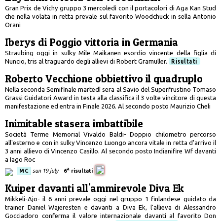
Gran Prix de Vichy gruppo 3 mercoledì con il portacolori di Aga Kan Stud
che nella volata in retta prevale sul favorito Woodchuck in sella Antonio
Orani
Iberys di Poggio vittoria in Germania
Straubing oggi in sulky Mile Maikanen esordio vincente della figlia di
Nuncio, tris al traguardo degli allievi di Robert Gramuller.
Risultati
Roberto Vecchione obbiettivo il quadruplo
Nella seconda Semifinale martedì sera al Savio del Superfrustino Tomaso
Grassi Guidatori Award in testa alla classifica il 3 volte vincitore di questa
manifestazione ed entra in Finale 2026. Al secondo posto Maurizio Cheli
Inimitable stasera imbattibile
Società Terme Memorial Vivaldo Baldi- Doppio chilometro percorso
all'esterno e con in sulky Vincenzo Luongo ancora vitale in retta d'arrivo il
3 anni allievo di Vincenzo Casillo. Al secondo posto Indianifire Wf davanti
a Iago Roc
a
MC
sun 19 july
6
risultati
Kuiper davanti all'ammirevole Diva Ek
Mikkeli-Ajo- il 6 anni prevale oggi nel gruppo 1 finlandese guidato da
trainer Daniel Wajeresten e davanti a Diva Ek, l'allieva di Alessandro
Gocciadoro conferma il valore internazionale davanti al favorito Don