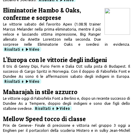
Eliminatorie Hambo & Oaks,
conferme e sorprese
Le vittorie sabato del favorito Apex (1.08.9) trainer
Marcus Melander nella prima eliminatoria, mentre il più
veloce e lasciando ottima impressione, Big Ranger
allenato da Anette Lorentzon nella seconda. Due
sorprese nelle Eliminatorie Oaks e svedesi in evidenza.
Risultati e
Video
L'Europa con le vittorie degli indigeni
Il tris di Genny Dipi, Furio Ferm e Dalia Ozt sulla pista di Budapest. Il
successo di Gargo Spritz in Norvegia. Con il doppio di Fabiofelix Font e
Dundee As sono 6 le affermazioni sabato degli indigeni in Europa.
Risultati e
Video
Maharajah in stile azzurro
Le vittorie oggi di Fabiofelix Font a Berlino e, dopo un recente successo di
Dundee As a Tempere, doppio degli indigeni e sono due figli dello
stallone svedese.
Risultati e
Video
Mellow Speed tocco di classe
Prix de Geneve- Finale di precisione e vittoria nel gruppo 3 oggi a
Enghien per il portacolori della scuderia Mistero e in sulky Jean-Michél