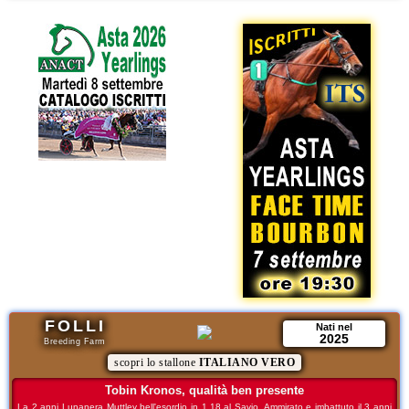
FOLLI
Nati nel
2025
Breeding Farm
scopri lo stallone
ITALIANO VERO
Tobin Kronos, qualità ben presente
La 2 anni Lunanera Muttley bell'esordio in 1.18 al Savio. Ammirato e imbattuto il 3 anni