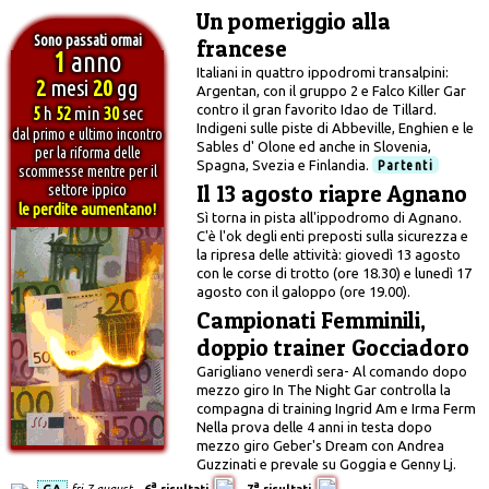
Un pomeriggio alla
Sono passati ormai
francese
1
anno
Italiani in quattro ippodromi transalpini:
2
mesi
20
gg
Argentan, con il gruppo 2 e Falco Killer Gar
contro il gran favorito Idao de Tillard.
5
h
52
min
31
sec
Indigeni sulle piste di Abbeville, Enghien e le
dal primo e ultimo incontro
Sables d' Olone ed anche in Slovenia,
per la riforma delle
Spagna, Svezia e Finlandia.
Partenti
scommesse mentre per il
Il 13 agosto riapre Agnano
settore ippico
le perdite aumentano!
Sì torna in pista all'ippodromo di Agnano.
C'è l'ok degli enti preposti sulla sicurezza e
la ripresa delle attività: giovedì 13 agosto
con le corse di trotto (ore 18.30) e lunedì 17
agosto con il galoppo (ore 19.00).
Campionati Femminili,
doppio trainer Gocciadoro
Garigliano venerdì sera- Al comando dopo
mezzo giro In The Night Gar controlla la
compagna di training Ingrid Am e Irma Ferm
Nella prova delle 4 anni in testa dopo
mezzo giro Geber's Dream con Andrea
Guzzinati e prevale su Goggia e Genny Lj.
a
a
GA
fri 7 august
6
risultati
7
risultati