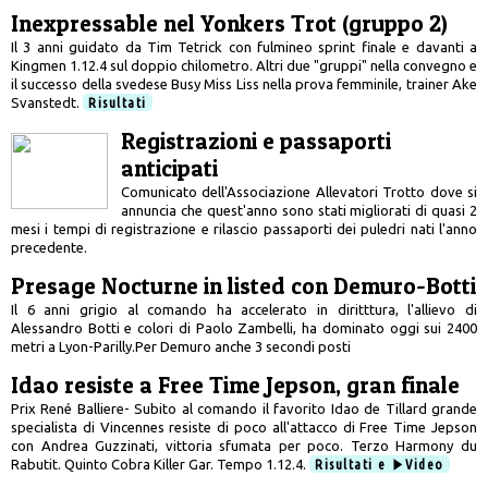
Inexpressable nel Yonkers Trot (gruppo 2)
Il 3 anni guidato da Tim Tetrick con fulmineo sprint finale e davanti a
Kingmen 1.12.4 sul doppio chilometro. Altri due "gruppi" nella convegno e
il successo della svedese Busy Miss Liss nella prova femminile, trainer Ake
Svanstedt.
Risultati
Registrazioni e passaporti
anticipati
Comunicato dell'Associazione Allevatori Trotto dove si
annuncia che quest'anno sono stati migliorati di quasi 2
mesi i tempi di registrazione e rilascio passaporti dei puledri nati l'anno
precedente.
Presage Nocturne in listed con Demuro-Botti
Il 6 anni grigio al comando ha accelerato in diritttura, l'allievo di
Alessandro Botti e colori di Paolo Zambelli, ha dominato oggi sui 2400
metri a Lyon-Parilly.Per Demuro anche 3 secondi posti
Idao resiste a Free Time Jepson, gran finale
Prix René Balliere- Subito al comando il favorito Idao de Tillard grande
specialista di Vincennes resiste di poco all'attacco di Free Time Jepson
con Andrea Guzzinati, vittoria sfumata per poco. Terzo Harmony du
Rabutit. Quinto Cobra Killer Gar. Tempo 1.12.4.
Risultati e
Video