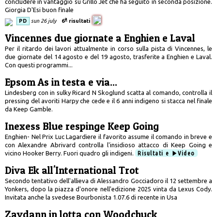
concludere in vantaggio su Grillo Jet che ha seguito in seconda posizione.
Giorgia D'Esi buon finale
a
PD
sun 26 july
6
risultati
Vincennes due giornate a Enghien e Laval
Per il ritardo dei lavori attualmente in corso sulla pista di Vincennes, le
due giornate del 14 agosto e del 19 agosto, trasferite a Enghien e Laval.
Con questi programmi...
Epsom As in testa e via...
Lindesberg con in sulky Ricard N Skoglund scatta al comando, controlla il
pressing del avoriti Harpy che cede e il 6 anni indigeno si stacca nel finale
da Keep Gamble.
Inexess Blue respinge Keep Going
Enghien- Nel Prix Luc Lagardiere il favorito assume il comando in breve e
con Alexandre Abrivard controlla l'insidioso attacco di Keep Going e
vicino Hooker Berry. Fuori quadro gli indigeni.
Risultati e
Video
Diva Ek all'International Trot
Secondo tentativo dell'allieva di Alessandro Gocciadoro il 12 settembre a
Yonkers, dopo la piazza d'onore nell'edizione 2025 vinta da Lexus Cody.
Invitata anche la svedese Bourbonista 1.07.6 di recente in Usa
Zaydann in lotta con Woodchuck