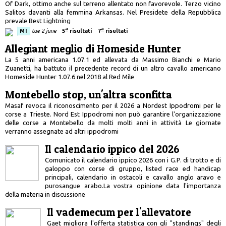
Of Dark, ottimo anche sul terreno allentato non favorevole. Terzo vicino
Salitos davanti alla femmina Arkansas. Nel Presidete della Repubblica
prevale Best Lightning
a
a
MI
tue 2 june
5
risultati
7
risultati
Allegiant meglio di Homeside Hunter
La 5 anni americana 1.07.1 ed allevata da Massimo Bianchi e Mario
Zuanetti, ha battuto il precedente record di un altro cavallo americano
Homeside Hunter 1.07.6 nel 2018 al Red Mile
Montebello stop, un'altra sconfitta
Masaf revoca il riconoscimento per il 2026 a Nordest Ippodromi per le
corse a Trieste. Nord Est Ippodromi non può garantire l'organizzazione
delle corse a Montebello da molti molti anni in attività Le giornate
verranno assegnate ad altri ippodromi
Il calendario ippico del 2026
Comunicato il calendario ippico 2026 con i G.P. di trotto e di
galoppo con corse di gruppo, listed race ed handicap
principali, calendario in ostacoli e cavallo anglo aravo e
purosangue arabo.La vostra opinione data l'importanza
della materia in discussione
Il vademecum per l'allevatore
Gaet migliora l'offerta statistica con gli "standings" degli