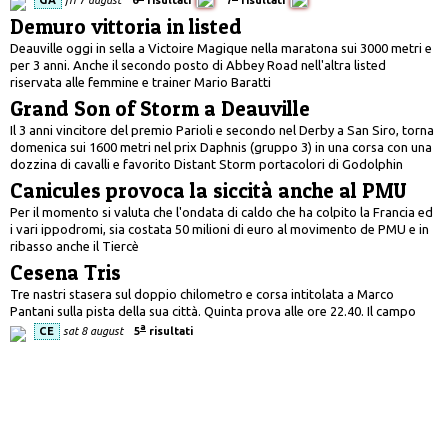
Demuro vittoria in listed
Deauville oggi in sella a Victoire Magique nella maratona sui 3000 metri e
per 3 anni. Anche il secondo posto di Abbey Road nell'altra listed
riservata alle femmine e trainer Mario Baratti
Grand Son of Storm a Deauville
Il 3 anni vincitore del premio Parioli e secondo nel Derby a San Siro, torna
domenica sui 1600 metri nel prix Daphnis (gruppo 3) in una corsa con una
dozzina di cavalli e favorito Distant Storm portacolori di Godolphin
Canicules provoca la siccità anche al PMU
Per il momento si valuta che l'ondata di caldo che ha colpito la Francia ed
i vari ippodromi, sia costata 50 milioni di euro al movimento de PMU e in
ribasso anche il Tiercè
Cesena Tris
Tre nastri stasera sul doppio chilometro e corsa intitolata a Marco
Pantani sulla pista della sua città. Quinta prova alle ore 22.40. Il campo
a
CE
sat 8 august
5
risultati