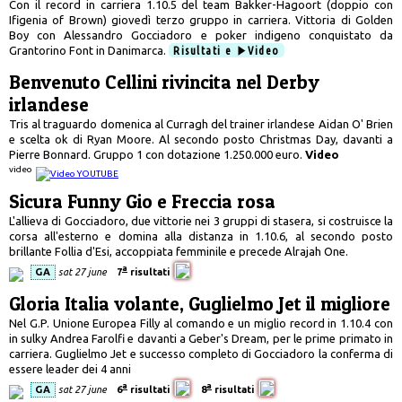
Con il record in carriera 1.10.5 del team Bakker-Hagoort (doppio con
Ifigenia of Brown) giovedì terzo gruppo in carriera. Vittoria di Golden
Boy con Alessandro Gocciadoro e poker indigeno conquistato da
Grantorino Font in Danimarca.
Risultati e
Video
Benvenuto Cellini rivincita nel Derby
irlandese
Tris al traguardo domenica al Curragh del trainer irlandese Aidan O' Brien
e scelta ok di Ryan Moore. Al secondo posto Christmas Day, davanti a
Pierre Bonnard. Gruppo 1 con dotazione 1.250.000 euro.
Video
video
Sicura Funny Gio e Freccia rosa
L'allieva di Gocciadoro, due vittorie nei 3 gruppi di stasera, si costruisce la
corsa all'esterno e domina alla distanza in 1.10.6, al secondo posto
brillante Follia d'Esi, accoppiata femminile e precede Alrajah One.
a
GA
sat 27 june
7
risultati
Gloria Italia volante, Guglielmo Jet il migliore
Nel G.P. Unione Europea Filly al comando e un miglio record in 1.10.4 con
in sulky Andrea Farolfi e davanti a Geber's Dream, per le prime primato in
carriera. Guglielmo Jet e successo completo di Gocciadoro la conferma di
essere leader dei 4 anni
a
a
GA
sat 27 june
6
risultati
8
risultati