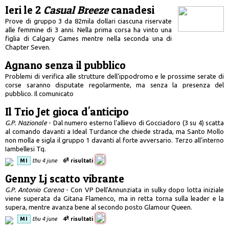
Ieri le 2
Casual Breeze
canadesi
Prove di gruppo 3 da 82mila dollari ciascuna riservate
alle femmine di 3 anni. Nella prima corsa ha vinto una
figlia di Calgary Games mentre nella seconda una di
Chapter Seven.
Agnano senza il pubblico
Problemi di verifica alle strutture dell'ippodromo e le prossime serate di
corse saranno disputate regolarmente, ma senza la presenza del
pubblico. Il comunicato
Il Trio Jet gioca d'anticipo
G.P. Nazionale
- Dal numero esterno l'allievo di Gocciadoro (3 su 4) scatta
al comando davanti a Ideal Turdance che chiede strada, ma Santo Mollo
non molla e sigla il gruppo 1 davanti al forte avversario. Terzo all'interno
Iambellesi Tq.
a
MI
thu 4 june
6
risultati
Genny Lj scatto vibrante
G.P. Antonio Carena
- Con VP Dell'Annunziata in sulky dopo lotta iniziale
viene superata da Gitana Flamenco, ma in retta torna sulla leader e la
supera, mentre avanza bene al secondo posto Glamour Queen.
a
MI
thu 4 june
4
risultati