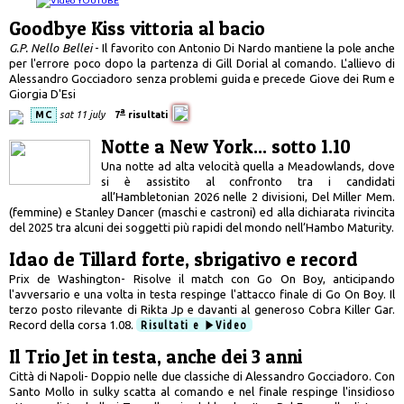
Goodbye Kiss vittoria al bacio
G.P. Nello Bellei
- Il favorito con Antonio Di Nardo mantiene la pole anche
per l'errore poco dopo la partenza di Gill Dorial al comando. L'allievo di
Alessandro Gocciadoro senza problemi guida e precede Giove dei Rum e
Giorgia D'Esi
a
MC
sat 11 july
7
risultati
Notte a New York... sotto 1.10
Una notte ad alta velocità quella a Meadowlands, dove
si è assistito al confronto tra i candidati
all’Hambletonian 2026 nelle 2 divisioni, Del Miller Mem.
(femmine) e Stanley Dancer (maschi e castroni) ed alla dichiarata rivincita
del 2025 tra alcuni dei soggetti più rapidi del mondo nell’Hambo Maturity.
Idao de Tillard forte, sbrigativo e record
Prix de Washington- Risolve il match con Go On Boy, anticipando
l'avversario e una volta in testa respinge l'attacco finale di Go On Boy. Il
terzo posto rilevante di Rikta Jp e davanti al generoso Cobra Killer Gar.
Record della corsa 1.08.
Risultati e
Video
Il Trio Jet in testa, anche dei 3 anni
Città di Napoli- Doppio nelle due classiche di Alessandro Gocciadoro. Con
Santo Mollo in sulky scatta al comando e nel finale respinge l'insidioso