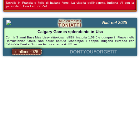
Novello in Francia e figlio di Italiano Vero. La vittoria dell'indigena Indiana Vil con la
paternità di Don Fanucci Zet
Allevamenti
Nati nel 2025
TONIATTI
Calgary Games splendente in Usa
Con la 3 anni Busy Miss Lissy vittoriosa nell'Eliminatoria 1.09.5 e dunque in Finale nelle
Hambletonian Oaks. Non perde battuta Maharajah il doppio indigeno europeo con
Fabiofelix Font e Dundee As. Incalzante Axl Rose
DONTYOUFORGETIT
stalloni 2026