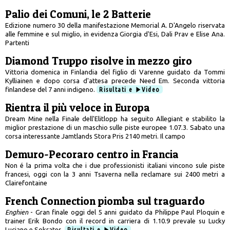
Palio dei Comuni, le 2 Batterie
Edizione numero 30 della manifestazione Memorial A. D'Angelo riservata
alle femmine e sul miglio, in evidenza Giorgia d'Esi, Dali Prav e Elise Ana.
Partenti
Diamond Truppo risolve in mezzo giro
Vittoria domenica in Finlandia del figlio di Varenne guidato da Tommi
Kylliainen e dopo corsa d'attesa precede Need Em. Seconda vittoria
finlandese del 7 anni indigeno.
Risultati e
Video
Rientra il più veloce in Europa
Dream Mine nella Finale dell'Elitlopp ha seguito Allegiant e stabilito la
miglior prestazione di un maschio sulle piste europee 1.07.3. Sabato una
corsa interessante Jamtlands Stora Pris 2140 metri. Il campo
Demuro-Pecoraro centro in Francia
Non é la prima volta che i due professionisti italiani vincono sule piste
francesi, oggi con la 3 anni Tsaverna nella reclamare sui 2400 metri a
Clairefontaine
French Connection piomba sul traguardo
Enghien
- Gran finale oggi del 5 anni guidato da Philippe Paul Ploquin e
trainer Erik Bondo con il record in carriera di 1.10.9 prevale su Lucky
Luciano e Sokrates.
Risultati e
Video