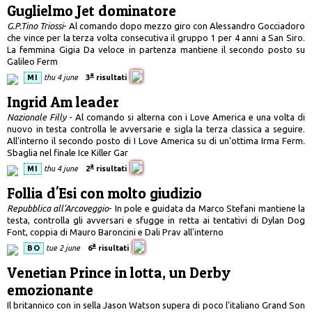
Guglielmo Jet dominatore
G.P.Tino Triossi
- Al comando dopo mezzo giro con Alessandro Gocciadoro
che vince per la terza volta consecutiva il gruppo 1 per 4 anni a San Siro.
La femmina Gigia Da veloce in partenza mantiene il secondo posto su
Galileo Ferm
a
MI
thu 4 june
3
risultati
Ingrid Am leader
Nazionale Filly
- Al comando si alterna con i Love America e una volta di
nuovo in testa controlla le avversarie e sigla la terza classica a seguire.
All'interno il secondo posto di I Love America su di un'ottima Irma Ferm.
Sbaglia nel finale Ice Killer Gar
a
MI
thu 4 june
2
risultati
Follia d'Esi con molto giudizio
Repubblica all'Arcoveggio
- In pole e guidata da Marco Stefani mantiene la
testa, controlla gli avversari e sfugge in retta ai tentativi di Dylan Dog
Font, coppia di Mauro Baroncini e Dali Prav all'interno
a
BO
tue 2 june
6
risultati
Venetian Prince in lotta, un Derby
emozionante
Il britannico con in sella Jason Watson supera di poco l'italiano Grand Son