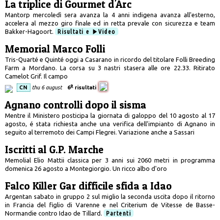
La triplice di Gourmet d'Arc
Mantorp mercoledì sera avanza la 4 anni indigena avanza all'esterno,
accelera al mezzo giro finale ed in retta prevale con sicurezza e team
Bakker-Hagoort.
Risultati e
Video
Memorial Marco Folli
Tris-Quarté e Quinté oggi a Casarano in ricordo del titolare Folli Breeding
Farm a Mordano. La corsa su 3 nastri stasera alle ore 22.33. Ritirato
Camelot Grif. Il campo
a
CN
thu 6 august
6
risultati
Agnano controlli dopo il sisma
Mentre il Ministero posticipa la giornata di galoppo del 10 agosto al 17
agosto, é stata richiesta anche una verifica dell'impianto di Agnano in
seguito al terremoto dei Campi Flegrei. Variazione anche a Sassari
Iscritti al G.P. Marche
Memolial Elio Mattii classica per 3 anni sui 2060 metri in programma
domenica 26 agosto a Montegiorgio. Un ricco albo d'oro
Falco Killer Gar difficile sfida a Idao
Argentan sabato in gruppo 2 sul miglio la seconda uscita dopo il ritorno
in Francia del figlio di Varenne e nel Criterium de Vitesse de Basse-
Normandie contro Idao de Tillard.
Partenti