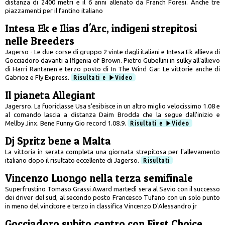
distanza di 2400 metri e il 6 anni allenato da Franch Foresi. Anche tre
piazzamenti per il fantino italiano
Intesa Ek e Ilias d'Arc, indigeni strepitosi
nelle Breeders
Jagerso - Le due corse di gruppo 2 vinte dagli italiani e Intesa Ek allieva di
Gocciadoro davanti a Ifigenia of Brown. Pietro Gubellini in sulky all'allievo
di Harri Rantanen e terzo posto di In The Wind Gar. Le vittorie anche di
Gabrioz e Fly Express.
Risultati e
Video
Il pianeta Allegiant
Jagersro. La fuoriclasse Usa s'esibisce in un altro miglio velocissimo 1.08 e
al comando lascia a distanza Daim Brodda che la segue dall'inizio e
Mellby Jinx. Bene Funny Gio record 1.08.9.
Risultati e
Video
Dj Spritz bene a Malta
La vittoria in serata completa una giornata strepitosa per l'allevamento
italiano dopo il risultato eccellente di Jagerso.
Risultati
Vincenzo Luongo nella terza semifinale
Superfrustino Tomaso Grassi Award martedì sera al Savio con il successo
dei driver del sud, al secondo posto Francesco Tufano con un solo punto
in meno del vincitore e terzo in classifica Vincenzo D'Alessandro jr
Gocciadoro subito centro con First Choice