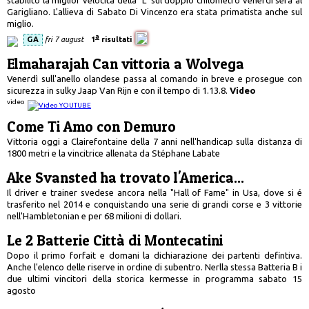
Garigliano. L'allieva di Sabato Di Vincenzo era stata primatista anche sul
miglio.
a
GA
fri 7 august
1
risultati
Elmaharajah Can vittoria a Wolvega
Venerdì sull'anello olandese passa al comando in breve e prosegue con
sicurezza in sulky Jaap Van Rijn e con il tempo di 1.13.8.
Video
video
Come Ti Amo con Demuro
Vittoria oggi a Clairefontaine della 7 anni nell'handicap sulla distanza di
1800 metri e la vincitrice allenata da Stéphane Labate
Ake Svansted ha trovato l'America...
Il driver e trainer svedese ancora nella "Hall of Fame" in Usa, dove si é
trasferito nel 2014 e conquistando una serie di grandi corse e 3 vittorie
nell'Hambletonian e per 68 milioni di dollari.
Le 2 Batterie Città di Montecatini
Dopo il primo forfait e domani la dichiarazione dei partenti defintiva.
Anche l'elenco delle riserve in ordine di subentro. Nerlla stessa Batteria B i
due ultimi vincitori della storica kermesse in programma sabato 15
agosto