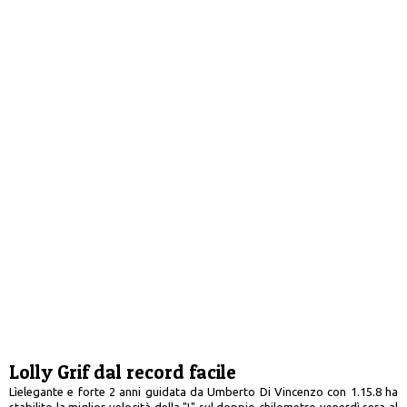
Lolly Grif dal record facile
Lìelegante e forte 2 anni guidata da Umberto Di Vincenzo con 1.15.8 ha
stabilito la miglior velocità della "L" sul doppio chilometro venerdì sera al