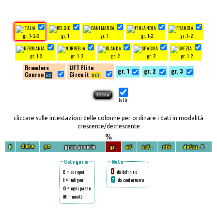
gr. 1-2-3
gr. 1
gr. 1
gr. 1-2
gr. 1-2
gr. 1-2
gr. 1-2
gr. 2
gr. 2
gr. 1-2
Breeders
UET Elite
gr. 1
gr. 2
gr. 3
Course
Circuit
tutti
cliccare sulle intestazioni delle colonne per ordinare i dati in modalità
crescente/decrescente
%
N
gran premio
gr.
mt
cat.
età
dotaz.
€
data
pz
Categorie
Note
E
= europei
da definire
1
I
= indigeni
da confermare
2
O
= ogni paese
M
= montè