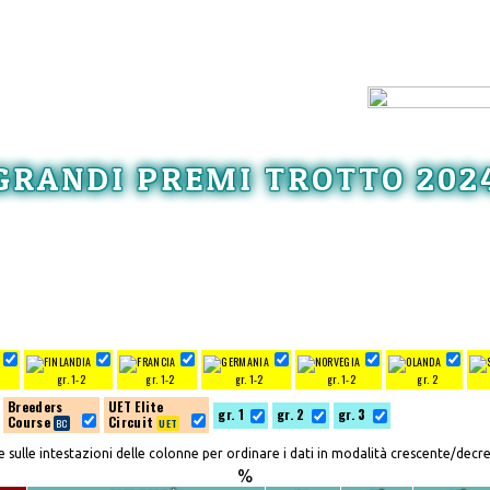
GRANDI PREMI TROTTO 202
gr. 1-2
gr. 1-2
gr. 1-2
gr. 1-2
gr. 2
Breeders
UET Elite
gr. 1
gr. 2
gr. 3
Course
Circuit
re sulle intestazioni delle colonne per ordinare i dati in modalità crescente/decr
%