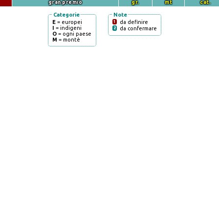
gran premio
gr.
mt
cat.
Categorie
Note
E
= europei
1
da definire
I
= indigeni
2
da confermare
O
= ogni paese
M
= montè