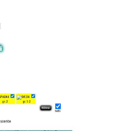
4
gr. 2
gr. 1-2
tutti
escente