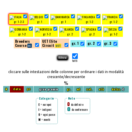
gr. 1-2-3
gr. 1
gr. 1
gr. 1-2
gr. 1-2
gr. 1-2
gr. 1-2
gr. 2
gr. 2
gr. 1-2
Breeders
UET Elite
gr. 1
gr. 2
gr. 3
Course
Circuit
tutti
cliccare sulle intestazioni delle colonne per ordinare i dati in modalità
crescente/decrescente
%
N
gran premio
gr.
mt
cat.
età
dotaz.
€
data
pz
Categorie
Note
E
= europei
da definire
1
I
= indigeni
da confermare
2
O
= ogni paese
M
= montè