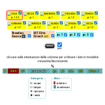
gr. 1-2-3
gr. 1
gr. 1
gr. 1-2
gr. 1-2
gr. 1-2
gr. 1-2
gr. 2
gr. 2
gr. 1-2
Breeders
UET Elite
gr. 1
gr. 2
gr. 3
Course
Circuit
tutti
cliccare sulle intestazioni delle colonne per ordinare i dati in modalità
crescente/decrescente
%
N
gran premio
gr.
mt
cat.
età
dotaz.
€
data
pz
Categorie
Note
E
= europei
da definire
1
I
= indigeni
da confermare
2
O
= ogni paese
M
= montè