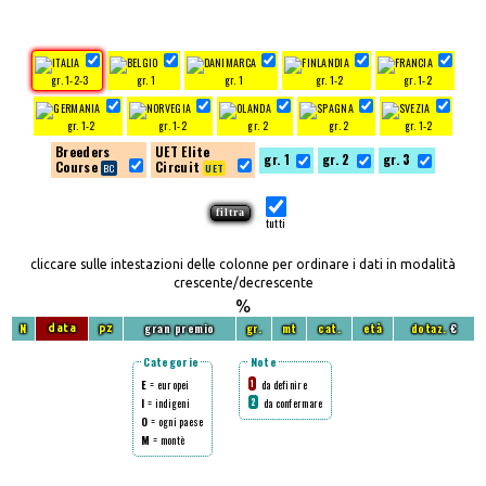
gr. 1-2-3
gr. 1
gr. 1
gr. 1-2
gr. 1-2
gr. 1-2
gr. 1-2
gr. 2
gr. 2
gr. 1-2
Breeders
UET Elite
gr. 1
gr. 2
gr. 3
Course
Circuit
tutti
cliccare sulle intestazioni delle colonne per ordinare i dati in modalità
crescente/decrescente
%
N
gran premio
gr.
mt
cat.
età
dotaz.
€
data
pz
Categorie
Note
E
= europei
da definire
1
I
= indigeni
da confermare
2
O
= ogni paese
M
= montè