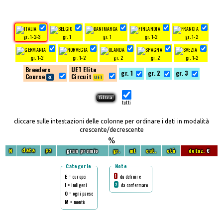
gr. 1-2-3
gr. 1
gr. 1
gr. 1-2
gr. 1-2
gr. 1-2
gr. 1-2
gr. 2
gr. 2
gr. 1-2
Breeders
UET Elite
gr. 1
gr. 2
gr. 3
Course
Circuit
tutti
cliccare sulle intestazioni delle colonne per ordinare i dati in modalità
crescente/decrescente
%
N
gran premio
gr.
mt
cat.
età
dotaz.
€
data
pz
Categorie
Note
E
= europei
da definire
1
I
= indigeni
da confermare
2
O
= ogni paese
M
= montè