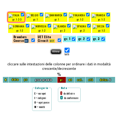
gr. 1-2-3
gr. 1
gr. 1
gr. 1-2
gr. 1-2
gr. 1-2
gr. 1-2
gr. 2
gr. 2
gr. 1-2
Breeders
UET Elite
gr. 1
gr. 2
gr. 3
Course
Circuit
tutti
cliccare sulle intestazioni delle colonne per ordinare i dati in modalità
crescente/decrescente
%
N
gran premio
gr.
mt
cat.
età
dotaz.
€
data
pz
Categorie
Note
E
= europei
da definire
1
I
= indigeni
da confermare
2
O
= ogni paese
M
= montè