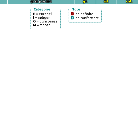
gran premio
gr.
mt
cat.
Categorie
Note
E
= europei
1
da definire
I
= indigeni
2
da confermare
O
= ogni paese
M
= montè