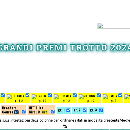
GRANDI PREMI TROTTO 202
gr. 1-2
gr. 1-2
gr. 1-2
gr. 1-2
gr. 2
Breeders
UET Elite
gr. 1
gr. 2
gr. 3
Course
Circuit
re sulle intestazioni delle colonne per ordinare i dati in modalità crescente/decr
%