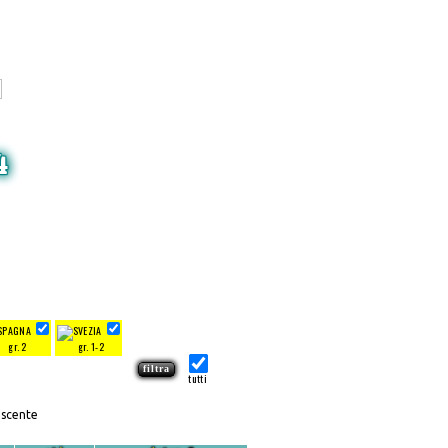
4
gr. 2
gr. 1-2
tutti
escente