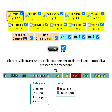
gr. 1-2-3
gr. 1
gr. 1
gr. 1-2
gr. 1-2
gr. 1-2
gr. 1-2
gr. 2
gr. 2
gr. 1-2
Breeders
UET Elite
gr. 1
gr. 2
gr. 3
Course
Circuit
tutti
cliccare sulle intestazioni delle colonne per ordinare i dati in modalità
crescente/decrescente
%
N
gran premio
gr.
mt
cat.
età
dotaz.
€
data
pz
Categorie
Note
E
= europei
da definire
1
I
= indigeni
da confermare
2
O
= ogni paese
M
= montè