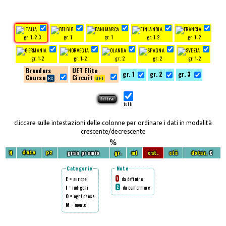
gr. 1-2-3
gr. 1
gr. 1
gr. 1-2
gr. 1-2
gr. 1-2
gr. 1-2
gr. 2
gr. 2
gr. 1-2
Breeders
UET Elite
gr. 1
gr. 2
gr. 3
Course
Circuit
tutti
cliccare sulle intestazioni delle colonne per ordinare i dati in modalità
crescente/decrescente
%
N
gran premio
gr.
mt
cat.
età
dotaz.
€
data
pz
Categorie
Note
E
= europei
da definire
1
I
= indigeni
da confermare
2
O
= ogni paese
M
= montè