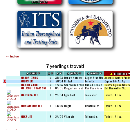
<< indice
7
yearlings trovati
▲
▲
nome
▼
▲
▼
▲
▼
▲
padre
▼
▲
madre
▼
allevatore
MAJOR D'ARC
M
31/03
Donato Hanover
Super Star Effe
Arcadia, Centro Equi
X
MILOS EK
M
26/04
El Ideal
Loren Ek
Caprani Edy, Az. Agr.
MANTO ZACK
M
15/04
Southwind Frank
Nina di Jesolo
Centro Equino delle S
MELROSE STAR SM
F
01/05
Ringostarr Treb
Red Rose Rsm
Del Baronetto, Sc.
MAIORCA JET
F
23/04
Igor Font
Troika Jet
Toniatti, Allev.
MON AMOUR JET
F
14/05
Naglo
Ombrina Jet
Toniatti, Allev.
MIKA JET
F
24/05
Vitruvio
Taibana Jet
Toniatti, Allev.