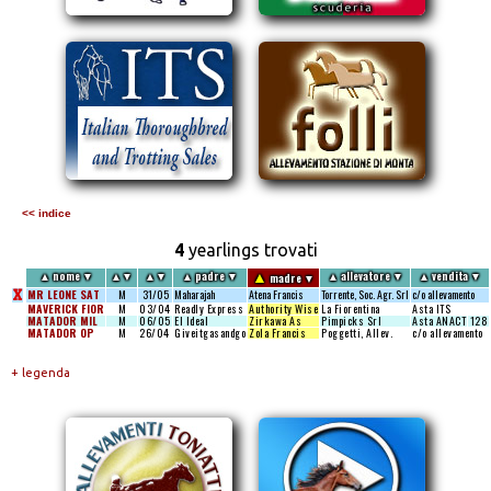
<< indice
4
yearlings trovati
▲
▲
nome
▼
▲
▼
▲
▼
▲
padre
▼
▲
allevatore
▼
▲
vendita
▼
madre
▼
X
MR LEONE SAT
M
31/05
Maharajah
Atena Francis
Torrente, Soc. Agr. Srl
c/o allevamento
MAVERICK FIOR
M
03/04
Readly Express
Authority Wise
La Fiorentina
Asta ITS
MATADOR MIL
M
06/05
El Ideal
Zirkawa As
Pimpicks Srl
Asta ANACT
128
MATADOR OP
M
26/04
Giveitgasandgo
Zola Francis
Poggetti, Allev.
c/o allevamento
+ legenda