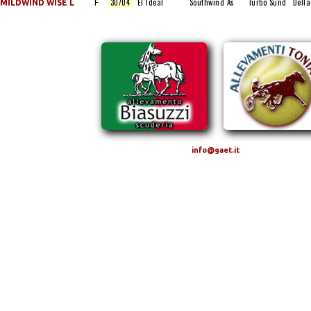
30/04
El Ideal
Southwind As
Turbo Sund
Della
MILDWIND WISE L
F
info@gaet.it