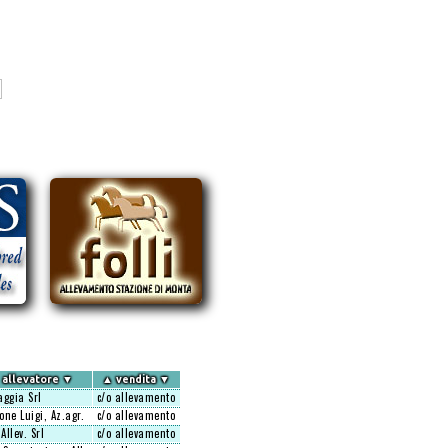
allevatore
▼
▲
vendita
▼
aggia Srl
c/o allevamento
one Luigi, Az.agr.
c/o allevamento
 Allev. Srl
c/o allevamento