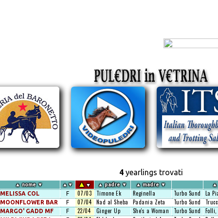
4
yearlings trovati
▲
▲
nome
▼
▲
▼
▲
padre
▼
▲
madre
▼
▲
▼
07/03
Timone Ek
Reginella
Turbo Sund
La Pi
MELISSA COL
F
07/04
Nad al Sheba
Padania Zeta
Turbo Sund
Trucc
MOONFLOWER BAR
F
22/04
Ginger Up
She's a Woman
Turbo Sund
Folli,
MARGO' GADD MF
F