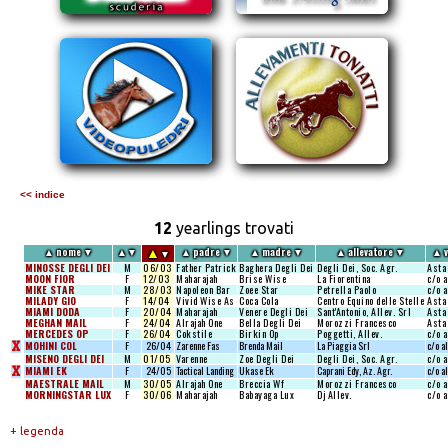
<< indice
12
yearlings trovati
▲
▲
nome
▼
▲
▼
▲
padre
▼
▲
madre
▼
▲
allevatore
▼
▲
v
▼
MINOSSE DEGLI DEI
M
06/03
Father Patrick
Baghera Degli Dei
Degli Dei, Soc. Agr.
Asta
MOON FIOR
F
12/03
Maharajah
Brise Wise
La Fiorentina
c/o 
MIKE STAR
M
28/03
Napoleon Bar
Zoee Star
Petrella Paolo
c/o 
MILADY GIO
F
14/04
Vivid Wise As
Coca Cola
Centro Equino delle Stelle
Asta
MIAMI DODA
F
20/04
Maharajah
Venere Degli Dei
Sant'Antonio, Allev. Srl
Asta
MEGHAN MAIL
F
24/04
Alrajah One
Bella Degli Dei
Morozzi Francesco
Asta
MERCEDES OP
F
26/04
Cokstile
Birkin Op
Poggetti, Allev.
c/o 
X
MOHINI COL
F
26/04
Zarenne Fas
Brenda Mail
La Piaggia Srl
c/o a
MISENO DEGLI DEI
M
01/05
Varenne
Zoe Degli Dei
Degli Dei, Soc. Agr.
c/o 
X
MIAMI EK
F
24/05
Tactical Landing
Ukase Ek
Caprani Edy, Az. Agr.
c/o a
MAESTRALE MAIL
M
30/05
Alrajah One
Breccia Wf
Morozzi Francesco
c/o 
MORNINGSTAR LUX
F
30/06
Maharajah
Babayaga Lux
Dj Allev.
c/o 
+ legenda