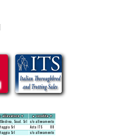
▲
allevatore
▼
▲
vendita
▼
t'Andrea, Scud. Srl
c/o allevamento
Piaggia Srl
Asta ITS
88
Piaggia Srl
c/o allevamento