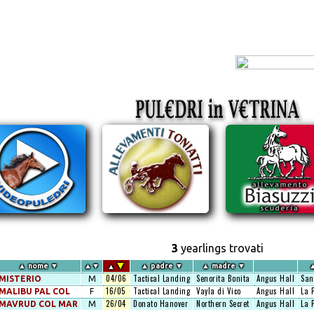
3
yearlings trovati
▼
▲
nome
▼
▲
▼
▲
padre
▼
▲
madre
▼
▲
04/06
Tactical Landing
Senorita Bonita
Angus Hall
San
MISTERIO
M
16/05
Tactical Landing
Vayla di Vico
Angus Hall
La 
MALIBU PAL COL
F
26/04
Donato Hanover
Northern Secret
Angus Hall
La 
MAVRUD COL MAR
M