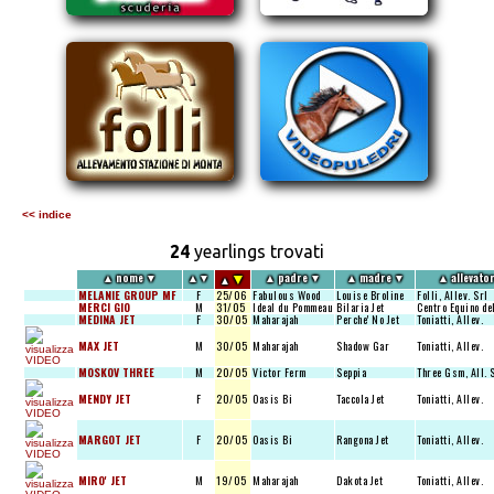
<< indice
24
yearlings trovati
▼
▲
nome
▼
▲
▼
▲
padre
▼
▲
madre
▼
▲
allevato
▲
MELANIE GROUP MF
F
25/06
Fabulous Wood
Louise Broline
Folli, Allev. Srl
MERCI GIO
M
31/05
Ideal du Pommeau
Bilaria Jet
Centro Equino del
MEDINA JET
F
30/05
Maharajah
Perche' No Jet
Toniatti, Allev.
MAX JET
M
30/05
Maharajah
Shadow Gar
Toniatti, Allev.
MOSKOV THREE
M
20/05
Victor Ferm
Seppia
Three Gsm, All. 
MENDY JET
F
20/05
Oasis Bi
Taccola Jet
Toniatti, Allev.
MARGOT JET
F
20/05
Oasis Bi
Rangona Jet
Toniatti, Allev.
MIRO' JET
M
19/05
Maharajah
Dakota Jet
Toniatti, Allev.