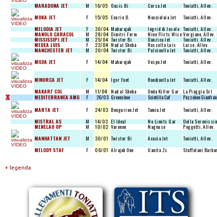
MARADONA JET
M
16/05
Oasis Bi
Corsa Jet
Toniatti, Allev.
MOKA JET
F
15/05
Ecurie D.
Nocciolaia Jet
Toniatti, Allev.
MELODIA JET
F
30/04
Maharajah
Ingrid di Jesolo
Toniatti, Allev.
MANOLO CARACOL
M
28/04
Dimitri Ferm
Nine Flirts Wise
Vergiano, Allev. 
MISSISSIPI JET
M
25/04
Twister Bi
Danzica Jet
Toniatti, Allev.
MEDEA LUIS
F
22/04
Nad al Sheba
Rossella Luis
Luise, Allev.
MANCHESTER JET
M
20/04
Twister Bi
Pulcinella Jet
Toniatti, Allev.
MILVA JET
F
14/04
Maharajah
Vespa Jet
Toniatti, Allev.
MINORCA JET
F
14/04
Igor Font
Rondinella Jet
Toniatti, Allev.
MAKARI' COL
M
11/04
Nad al Sheba
Onda Killer Gar
La Piaggia Srl
X
MEDITERRANEA AMG
F
26/03
Greenshoe
Scintilla Caf
Pozzobon Gianfran
MARTA JET
F
24/03
Bengurion Jet
Tamia Jet
Toniatti, Allev.
MISTRAL AS
M
14/03
El Ideal
No Limits Gar
Della Serenissim
MENELAO OP
M
10/02
Varenne
Nageuse
Poggetti, Allev.
MANHATTAN JET
M
30/01
Twister Bi
Acacia Jet
Toniatti, Allev.
MELODY STAF
F
06/01
Alrajah One
Uanita Zs
Staffolani Barba
+ legenda