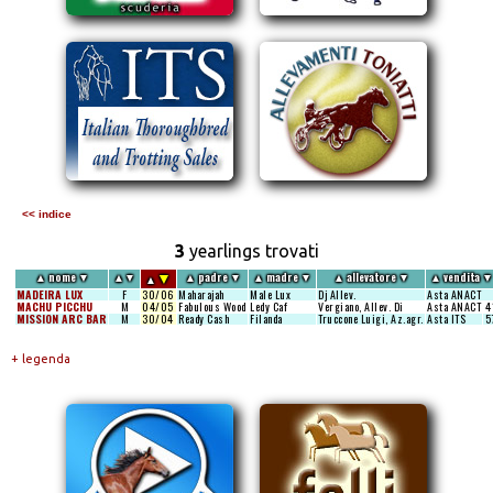
<< indice
3
yearlings trovati
▼
▲
nome
▼
▲
▼
▲
padre
▼
▲
madre
▼
▲
allevatore
▼
▲
vendita
▼
▲
MADEIRA LUX
F
30/06
Maharajah
Male Lux
Dj Allev.
Asta ANACT
MACHU PICCHU
M
04/05
Fabulous Wood
Ledy Caf
Vergiano, Allev. Di
Asta ANACT
4
MISSION ARC BAR
M
30/04
Ready Cash
Filanda
Truccone Luigi, Az.agr.
Asta ITS
5
+ legenda