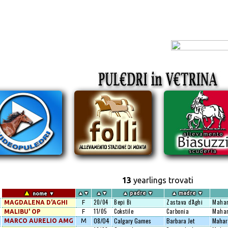
13
yearlings trovati
▲
▲
▼
▲
▼
▲
padre
▼
▲
madre
▼
nome
▼
20/04
Bepi Bi
Zastava d'Aghi
Mahar
MAGDALENA D'AGHI
F
11/05
Cokstile
Carbonia
Mahar
MALIBU' OP
F
08/04
Calgary Games
Barbara Jet
Mahar
MARCO AURELIO AMG
M