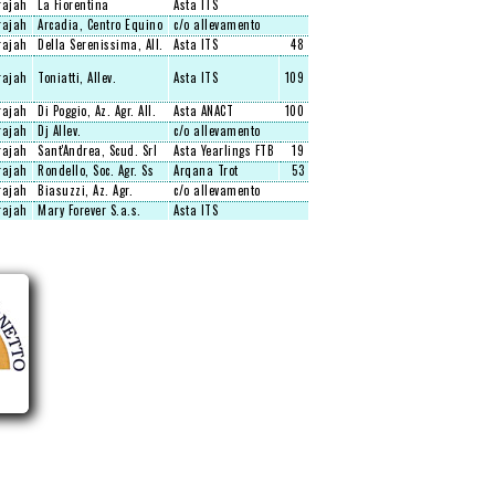
ajah
La Fiorentina
Asta ITS
ajah
Arcadia, Centro Equino
c/o allevamento
ajah
Della Serenissima, All.
Asta ITS
48
ajah
Toniatti, Allev.
Asta ITS
109
ajah
Di Poggio, Az. Agr. All.
Asta ANACT
100
ajah
Dj Allev.
c/o allevamento
ajah
Sant'Andrea, Scud. Srl
Asta Yearlings FTB
19
ajah
Rondello, Soc. Agr. Ss
Arqana Trot
53
ajah
Biasuzzi, Az. Agr.
c/o allevamento
ajah
Mary Forever S.a.s.
Asta ITS