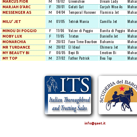
18/02
Greenshoe
Dream Lady
Mahar
MARCUS FIOR
M
28/01
Gelati Cut
Carjah Wise As
Mahar
MARJAH D'ARC
F
04/04
Temporal Hanover
Flaminia Jet
Mahar
MESSENGER AS
M
01/05
Tetrick Wania
Camilla Jet
Mahar
MILU' JET
M
11/06
Valzer di Poggio
Banita di Poggio
Mahar
MINOU DI POGGIO
F
11/05
Trixton
Danielle Jet
Mahar
MOBY LUX
F
20/03
Face Time Bourbon
Bahamia
Mahar
MONARCHIA
F
20/02
El Ideal
Chimera Jet
Mahar
MR TURDANCE
M
06/05
Bepi Bi
Emotion Bi
Mahar
MY BEAUTY BI
F
27/02
Father Patrick
Bea Top
Mahar
MY TOP
M
info@gaet.it