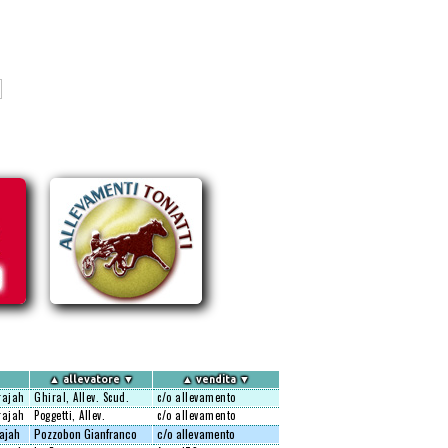
▲
allevatore
▼
▲
vendita
▼
ajah
Ghiral, Allev. Scud.
c/o allevamento
ajah
Poggetti, Allev.
c/o allevamento
ajah
Pozzobon Gianfranco
c/o allevamento