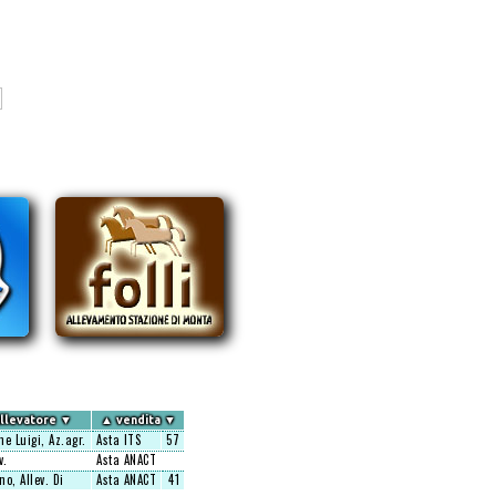
llevatore
▼
▲
vendita
▼
ne Luigi, Az.agr.
Asta ITS
57
v.
Asta ANACT
no, Allev. Di
Asta ANACT
41