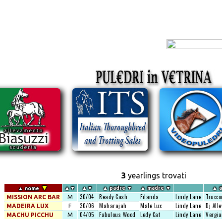
3
yearlings trovati
▼
▲
▼
▲
▼
▲
padre
▼
▲
madre
▼
▲
a
▲
nome
30/04
Ready Cash
Filanda
Lindy Lane
Trucco
MISSION ARC BAR
M
30/06
Maharajah
Male Lux
Lindy Lane
Dj Alle
MADEIRA LUX
F
04/05
Fabulous Wood
Ledy Caf
Lindy Lane
Vergia
MACHU PICCHU
M