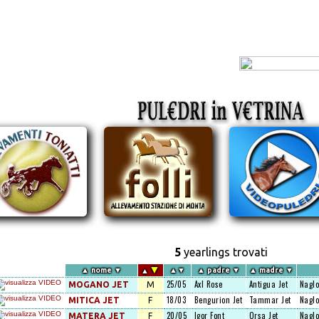
5
yearlings trovati
▼
▲
nome
▼
▲
▼
▲
padre
▼
▲
madre
▼
▲
25/05
Axl Rose
Antigua Jet
Naglo
MOGANO JET
M
18/03
Bengurion Jet
Tammar Jet
Naglo
MITICA JET
F
20/05
Igor Font
Orsa Jet
Naglo
MATERA JET
F