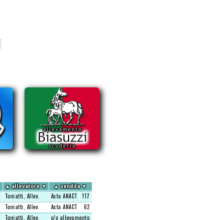
▲
allevatore
▼
▲
vendita
▼
Toniatti, Allev.
Asta ANACT
117
Toniatti, Allev.
Asta ANACT
62
Toniatti, Allev.
c/o allevamento