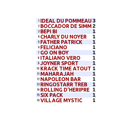
3
IDEAL DU POMMEAU
1
2
BOCCADOR DE SIMM
2
1
BEPI BI
3
1
CHARLY DU NOYER
4
1
FATHER PATRICK
5
1
FELICIANO
6
1
GO ON BOY
7
1
ITALIANO VERO
8
1
JOYNER SPORT
9
1
KRACK TIME ATOUT
10
1
MAHARAJAH
11
1
NAPOLEON BAR
12
1
RINGOSTARR TREB
13
1
ROLLING D'HERIPRE
14
1
SIX PACK
15
1
VILLAGE MYSTIC
16