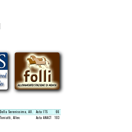
Della Serenissima, All.
Asta ITS
66
Toniatti, Allev.
Asta ANACT
103