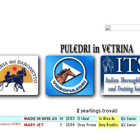
2
yearlings trovati
22/03
El Ideal
In Wise As
Sj's Caviar
MADE IN WISE AS
M
23/04
Onas Prince
Dory Brodda
Sj's Caviar
MARY JET
F