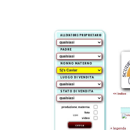
ALLEVATORE/PROPRIETARIO
PADRE
NONNO MATERNO
LUOGO DI VENDITA
STATO DI VENDITA
<< indice
produzione materna
foto
con
video
+ legenda