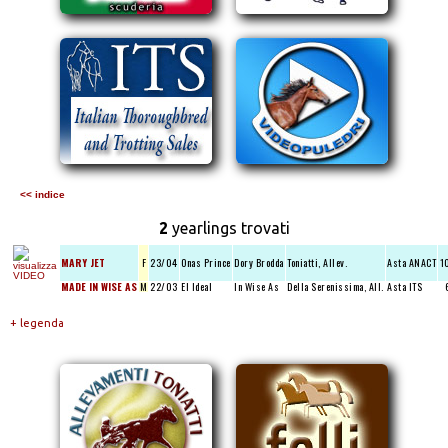
<< indice
2
yearlings trovati
MARY JET
F
23/04
Onas Prince
Dory Brodda
Toniatti, Allev.
Asta ANACT
1
MADE IN WISE AS
M
22/03
El Ideal
In Wise As
Della Serenissima, All.
Asta ITS
+ legenda