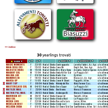
<< indice
30
yearlings trovati
▲
▲
▼
▲
▼
▲
madre
▼
▲
allevatore
▼
▲
vendi
nome
▼
MAGIC MOMENTS
F
22/05
Nad al Sheba
Contrappunto
Loretta Fabbri, Az. Agr.
c/o alleva
MAIA DEGLI DEI
F
15/03
Nad al Sheba
Zona Ok
Degli Dei, Soc. Agr.
Asta ITS
MAJESTIC D'ARC
M
15/04
Nad al Sheba
Mrs Mary Dany
Arcadia, Centro Equino
Asta ANA
MAKARI' COL
M
11/04
Nad al Sheba
Onda Killer Gar
La Piaggia Srl
c/o alleva
MALIKA LUX
F
09/04
Nad al Sheba
Nadir Gar
Dj Allev.
Asta ITS
MANDRES BI
F
14/03
Nad al Sheba
Novelinotte
Biasuzzi, Az. Agr.
c/o alleva
MAREA OP
F
11/05
Nad al Sheba
Zoom N Shoot
Poggetti, Allev.
c/o alleva
X
MARY TOP
F
09/04
Nad al Sheba
Melody del Rio
Mary Forever S.a.s.
c/o allevam
MASTERCLASS COL
M
04/03
Nad al Sheba
Dora Capar
La Piaggia Srl
c/o alleva
X
MATILDE MAIL
F
23/04
Nad al Sheba
Bee Kronos
Morozzi Francesco
c/o allevam
X
MATRIX PAL MAIL
M
28/03
Nad al Sheba
Arabesque Bi
Morozzi Francesco
c/o allevam
MAVERICK JET
M
24/01
Nad al Sheba
Upupa Jet
Toniatti, Allev.
c/o alleva
MAX COL
M
12/02
Nad al Sheba
Uvenia Mail
La Piaggia Srl
c/o alleva
MEDEA LUIS
F
22/04
Nad al Sheba
Rossella Luis
Luise, Allev.
c/o alleva
MEDELLIN BEST
F
12/05
Nad al Sheba
Cindy Lest
Donati Alessandra
c/o alleva
MELODIA DODA
F
09/03
Nad al Sheba
Sil Down Slid Sm
Sant'Antonio, Allev. Srl
Asta ANA